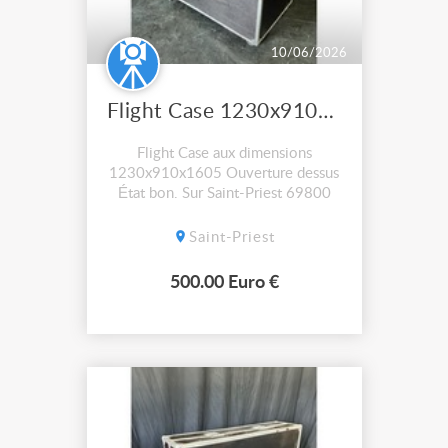
10/06/2026
Flight Case 1230x910x1605
Flight Case aux dimensions
1230x910x1605 Ouverture dessus
État bon. Sur Saint-Priest 69800
Saint-Priest
500.00 Euro €