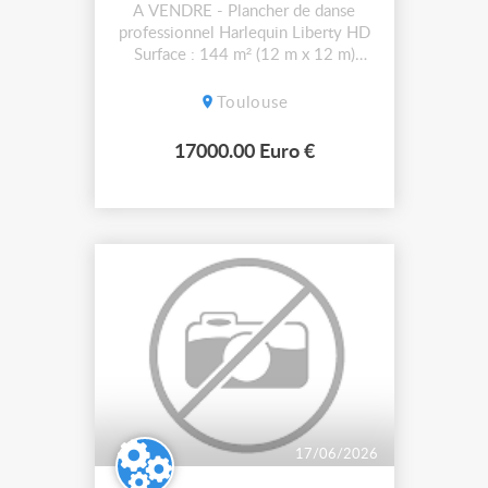
A VENDRE - Plancher de danse
professionnel Harlequin Liberty HD
Surface : 144 m² (12 m x 12 m)
Inclus : 4 chariots de transport Etat :
Bon état général Sous garantie
Toulouse
constructeur Plancher de danse
amortissant haut de gamme, version
17000.00 Euro €
HD (Heavy Duty), conçu pour les
environnements les plus exigeants.
I...
17/06/2026