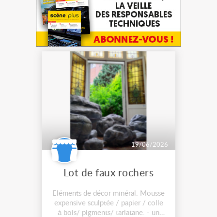
19/06/2026
Lot de faux rochers
Eléments de décor minéral. Mousse
expensive sculptée / papier / colle
à bois/ pigments/ tarlatane. - un