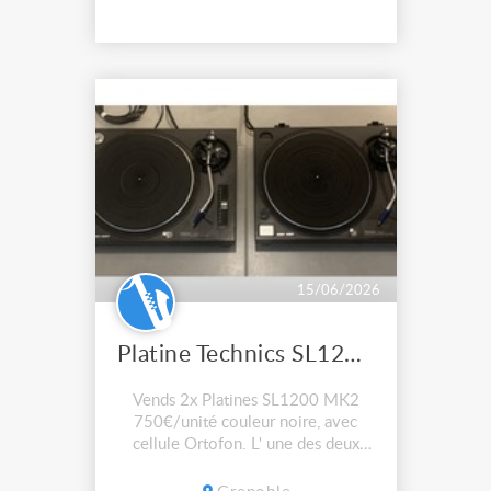
exclusivement par des techniciens
pr...
15/06/2026
Platine Technics SL1200 MK2
Vends 2x Platines SL1200 MK2
750€/unité couleur noire, avec
cellule Ortofon. L' une des deux
platine n' a plus son capot.