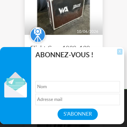
10/06/2026
Flight Case 1030x1390x370
X
ABONNEZ-VOUS !
Flight Case aux dimensions
Inscrivez-vous pour recevoir les dernières
1030x1390x370 Ouverture dessus
annonces, mises à jour et offres spéciales
État bon. Sur Saint-Priest 69800
directement dans votre boîte de réception.
Saint-Priest
Ce site utilise des cookies pour améliorer l'expérience de
150.00 Euro €
navigation, fournir des fonctionnalités supplémentaires, et
analyser votre utilisation de nos produits et services.
Accepter