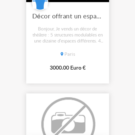
Décor offrant un espace à géométrie variable
Bonjour, Je vends un décor de
théâtre : 5 structures modulables en
une dizaine d’espaces différents. 4
panneaux de tulle avec armature en
bois sont sur roulettes et 1 fixe
Paris
reste au sol. Etat neuf (a servi 3
fois) Dimension du décor :
3000.00 Euro €
Ouverture maximum : 10 mètres
(avec possibilité de réduire à 7
mèt...