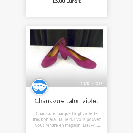
15.00 Euro €
FRANCE ENTIÈRE Pour tout
renseignements, merci de
contacter...
14/05/2019
Chaussure talon violet
Chaussure marque Hogl violette
Très bon état Taille 43 Vous pouvez
vous rendre en magasin: Lieu-dit
Sendère, Route de la Tuilerie -