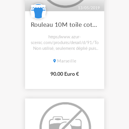
13/05/2019
Rouleau 10M toile coton blanc ignifugé
https://www.azur-
scenic.com/produits/detail/d/91/Toile_Picasso/1/
Non utilisé, seulement déplié puis
replié. Toile Picasso Blanc 002
Larg. 3.20 m Coton 200 g/m² M1
Marseille
90.00 Euro €