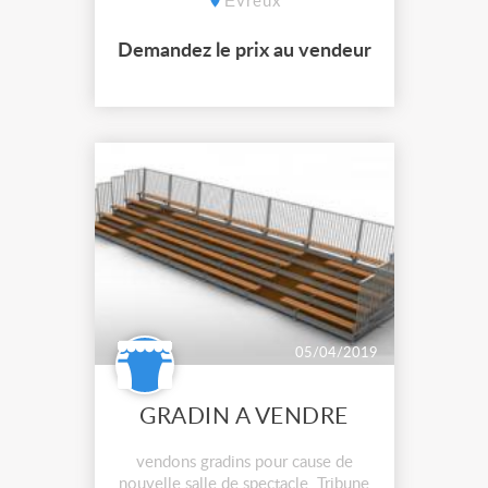
Évreux
stabilisation : 2 - Éléments
d’assemblage (ogives et goupilles)
Demandez le prix au vendeur
Contacter : megapobec@gmail.com
ou 06 22 34 63 51
05/04/2019
GRADIN A VENDRE
vendons gradins pour cause de
nouvelle salle de spectacle. Tribune