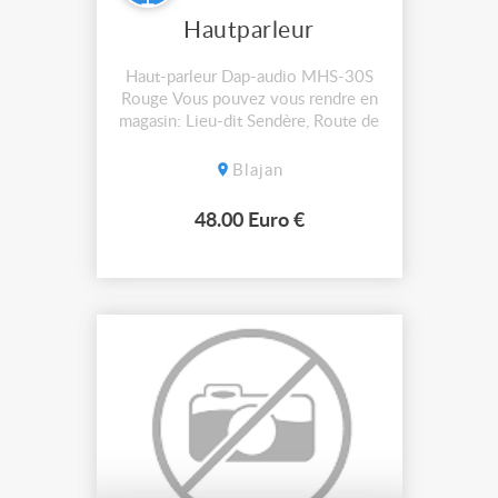
Hautparleur
Haut-parleur Dap-audio MHS-30S
Rouge Vous pouvez vous rendre en
magasin: Lieu-dit Sendère, Route de
la Tuilerie - 31350 Blajan ouvert du
lundi au vendredi de 9h à 17h en
Blajan
continue. Occasion & LIVRAISON
FRANCE ENTIÈRE Pour tout
48.00 Euro €
renseignements, merci de contacter
le magasin au 05 61 88 74 25 ou à
l...