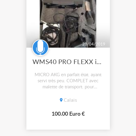
28/04/2019
WMS40 PRO FLEXX instrumental set
MICRO AKG en parfait état. ayant
servi très peu. COMPLET avec
malette de transport. pour
accordéon.
Calais
100.00 Euro €