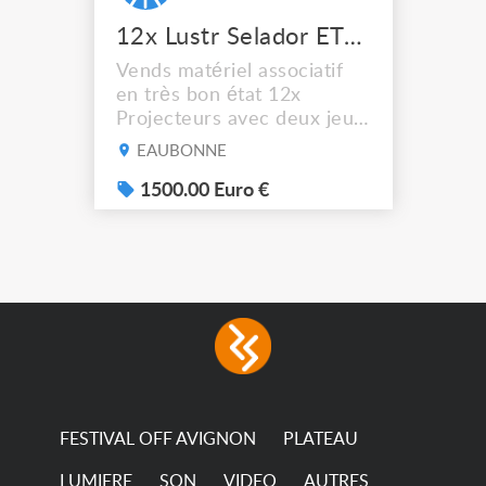
12x Lustr Selador ETC Led 7x colors filtres
Vends matériel associatif
en très bon état 12x
Projecteurs avec deux jeux
de filtre filtre Lustr Selador
EAUBONNE
(7x color) Colour Mixing
system – seven colour
1500.00 Euro €
LEDs providing the
broadest colour spectrum
in any LED fixture
Incandescent-quality light
with low power
consumption The
permanence of a 50,000-
hour...
FESTIVAL OFF AVIGNON
PLATEAU
LUMIERE
SON
VIDEO
AUTRES