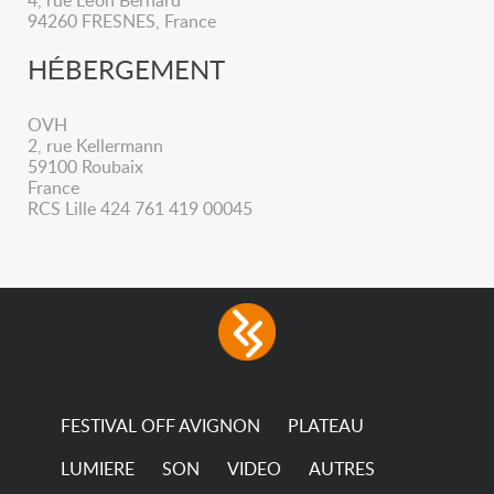
4, rue Léon Bernard
94260 FRESNES, France
HÉBERGEMENT
OVH
2, rue Kellermann
59100 Roubaix
France
RCS Lille 424 761 419 00045
FESTIVAL OFF AVIGNON
PLATEAU
LUMIERE
SON
VIDEO
AUTRES