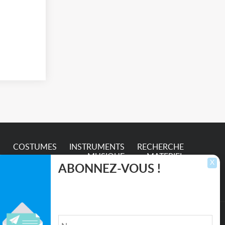
S
COSTUMES
INSTRUMENTS
RECHERCHE
MUSIQUE
MATERIEL
X
ABONNEZ-VOUS !
Inscrivez-vous pour recevoir les dernières
annonces, mises à jour et offres spéciales
directement dans votre boîte de réception.