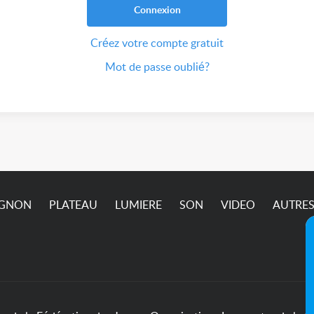
Connexion
Créez votre compte gratuit
Mot de passe oublié?
IGNON
PLATEAU
LUMIERE
SON
VIDEO
AUTRE