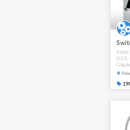
Switc
DGS-
Gigab
total
Pala
pour 
télép
190
d'acc
via l