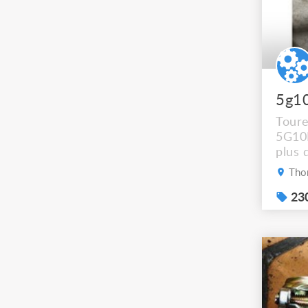
5g1
Tour
5G10
plus 
récup
Thon
dépêc
sup s
230
passe