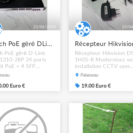
23/06/2026
23/0
Switch PoE géré DLink DGS121028P
h PoE géré D-Link
Récepteur Hikvision D
1210-28P 24 ports
1H05-R Modernisez vo
it PoE + 4 SFP
installation CCTV sans
ement silencieux. Idéal
refaire le câblage —
iseau
Palaiseau
alimenter caméras IP,
transmettez l'IP sur vo
hones VoIP et points
.00 Euro €
câble coaxial existant
19.00 Euro €
ès WiFi directement
jusqu'à 500m. Alimenta
e câble réseau.
12V incluse.