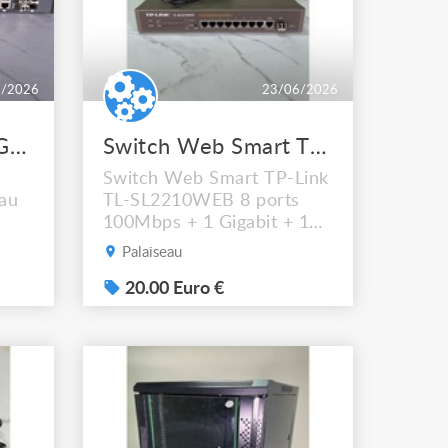
6/2026
23/06/2026
LOT Switch ZyXEL GS192024HP Panneau fibre 24 ports LC
Switch Web Smart TPLink TLSL2210WEB
Switch Web Smart TP-Link
au
TL-SL2210WEB 8 ports
100Mbps + 1 Gigabit + 1
SFP avec gestion web
Palaiseau
elle
complète. Idéal pour les
petites installations réseau
20.00 Euro €
de
ou le dépannage.
e