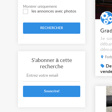
Montrer uniquement
les annonces avec photos
RECHERCHER
Grad
Je so
débar
démo
place
Forb
S'abonner à cette
mai 2
recherche
en fi
Dem
musée
vend
Forba
2020 
la pe
Souscrire!
scène
pour 
trava