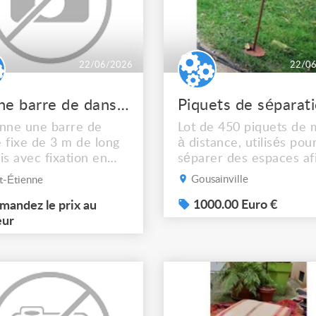
22/06/2026
22/0
Donne barre de danse fixe en bois
Piquets de séparat
nne une barre de
Lot de 450 piquets de 
 fixe de 3 m de long
à distance, utilisés pou
is avec fixation en
séparer des espaces af
.
de permettre aux
Gousainville
t-Étienne
spectateurs de mieux
déambuler. Idéal pour l
1000.00 Euro €
andez le prix au
évènements en plein ai
eur
pour organiser des
extérieurs. Détails : Ti
acier brut Ø 12 mm po
une très bonne rigidité.
Longueur 850 mm hors
tout entre l...