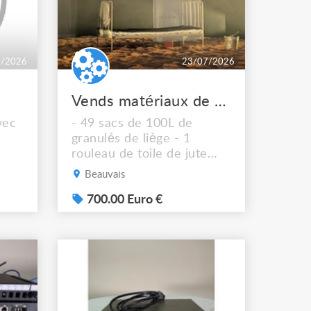
8/2026
23/07/2026
Vends matériaux de scénographie
vec
- 49 sacs de 100L de
granulés de liège - 1
rouleau de toile de jute
naturel 450gr/m2 - 30
Beauvais
mètres
700.00 Euro €