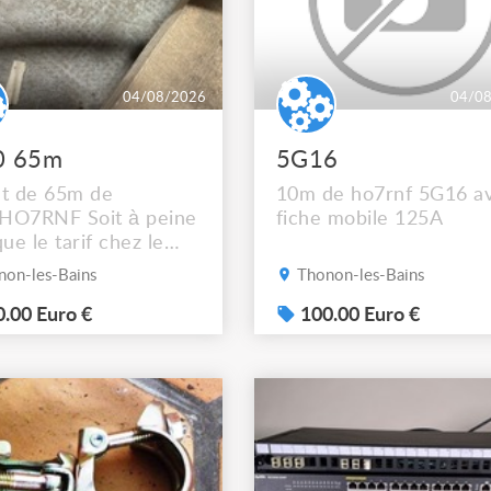
04/08/2026
04/0
0 65m
5G16
et de 65m de
10m de ho7rnf 5G16 a
HO7RNF Soit à peine
fiche mobile 125A
que le tarif chez le
érateur Mais
on-les-Bains
Thonon-les-Bains
hez vous !! Photos
ur demande ça ne
.00 Euro €
100.00 Euro €
 pas sur l’annonce