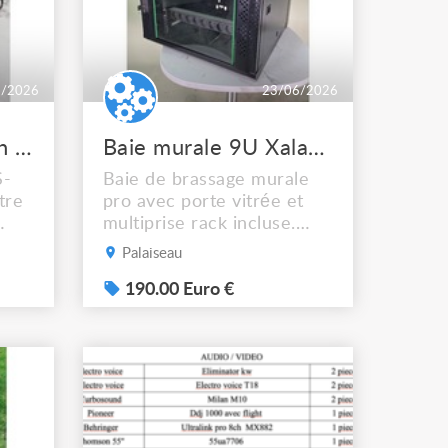
6/2026
23/06/2026
Récepteur Hikvision DS1H05R
Baie murale 9U Xalan 600600mm
S-
Baie de brassage murale
tre
pro avec porte vitrée et
multiprise rack incluse.
Prête à accueillir vos
Palaiseau
tre
équipements 19" — réseau,
sono, IT ou domotique.
190.00 Euro €
tion