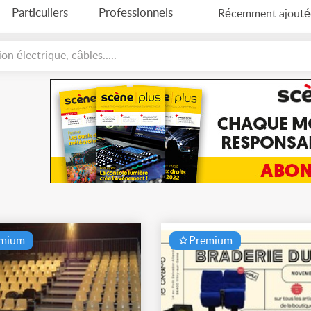
Particuliers
Professionnels
Récemment ajouté
on électrique, câbles.....
emium
Premium