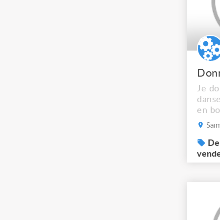
Je do
danse
en bo
métal
Sain
Dem
vend