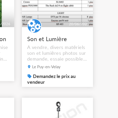
6/2026
20/06/2026
ion
Son et Lumière
mise
A vendre, divers matériels
r
son et lumières photos sur
in
demande, essaie possible,
pas d'envoi. Tarifs a
Le Puy-en-Velay
négocier ensemble après
es
proposition cause,
Demandez le prix au
r ou
renouvellement de matos
vendeur
et vider un peu le dépôt
ge
ur
 -
 -