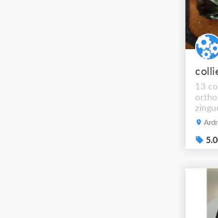
13 co
ortho
zingu
50mm.
Ardr
5.0