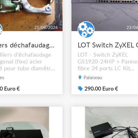
25/06/2026
23/0
colliers déchafaudage acier zingué
lliers d'échafaudage
LOT · Switch ZyXEL
gonal (fixe) acier
GS1920-24HP + Panne
é pour tube diamètre
fibre 24 ports LC Kit
 Etat neuf.
réseau complet pour
es
Palaiseau
installation professionn
0 Euro €
— switch PoE+ haute
290.00 Euro €
puissance et panneau 
brassage fibre optique
prêts à intégrer en bai
rack.