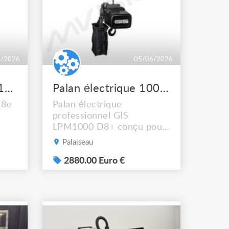
6/2026
05/06/2026
Tabouret bas style 1718e
Palan électrique 1000 kg 20m de chaine GIS LPM1000 D8
18e
Palan électrique
professionnel GIS
LPM1000 D8+ conçu pour
t 31
les applications scéniques
Palaiseau
et événementielles
nécessitant sécurité et
2880.00 Euro €
fiabilité. Équipé d’un
double frein D8+, d’une
commande en tension
directe et d’une protection
IP65, il convient
parfaitement au levage de