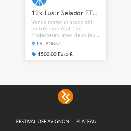
12x Lustr Selador ETC Led 7x colors filtres
Vends matériel associatif
en très bon état 12x
Projecteurs avec deux jeux
de filtre filtre Lustr Selador
EAUBONNE
(7x color) Colour Mixing
system – seven colour
1500.00 Euro €
LEDs providing the
broadest colour spectrum
in any LED fixture
Incandescent-quality light
with low power
consumption The
permanence of a 50,000-
hour...
FESTIVAL OFF AVIGNON
PLATEAU