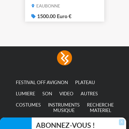
de filtre filtre Lustr Selador
EAUBONNE
(7x color) Colour Mixing
system – seven colour
1500.00 Euro €
LEDs providing the
broadest colour spectrum
in any LED fixture
Incandescent-quality light
with low power
consumption The
permanence of a 50,000-
hour...
FESTIVAL OFF AVIGNON
PLATEAU
LUMIERE
SON
VIDEO
AUTRES
COSTUMES
INSTRUMENTS
RECHERCHE
MUSIQUE
MATERIEL
TRANSPORTS
X
ABONNEZ-VOUS !