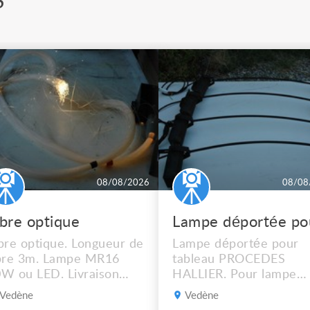
S
08/08/2026
08/08
ibre optique
bre optique. Longueur de
Lampe déportée pour
bre 3m. Lampe MR16
tableau PROCEDES
W ou LED. Livraison
HALLIER. Pour lampe
ssible.
MR16 halogène ou LED
Vedène
Vedène
graduable. Livraison