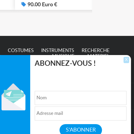
.
90.00 Euro €
100.00 Eur
S
COSTUMES
INSTRUMENTS
RECHERCHE
MUSIQUE
MATERIEL
X
ABONNEZ-VOUS !
Inscrivez-vous pour recevoir les dernières
annonces, mises à jour et offres spéciales
directement dans votre boîte de réception.
lture et de l'Entertainment
Qui sommes nous ?
|
Médias
|
Newsletter
|
CGU
|
Politique de confidentialité
|
Partenaires
|
Mentions légales
|
Contact