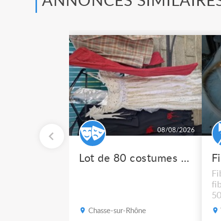
ANNONCES SIMILAIRE
08/08/2026
Lot de 80 costumes de scène pro
F
Fi
fi
50
po
Chasse-sur-Rhône