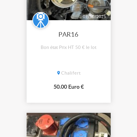
07/10/2025
PAR16
Bon état Prix HT 50 € le lot
Chalifert
50.00 Euro €