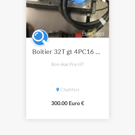
15/04/2025
Boitier 32T gt 4PC16 et recopie 32T avec Disjoncteur
Bon état Prix HT
Chalifert
300.00 Euro €