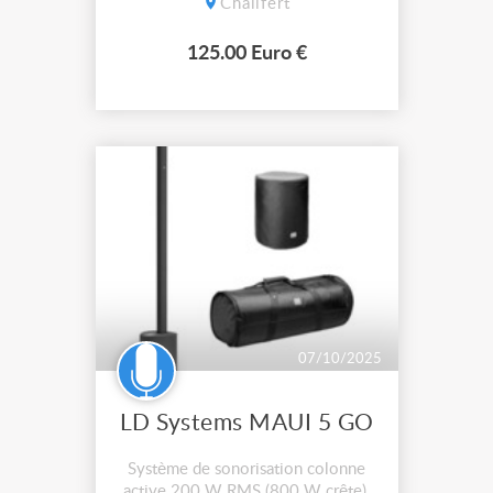
Chalifert
vinyles ou CD timecodés avec une
latence ultra-faible, tout en
125.00 Euro €
garantissant une excellente qualité
sonore. Compact, robuste et sim...
07/10/2025
LD Systems MAUI 5 GO
Système de sonorisation colonne
active 200 W RMS (800 W crête),