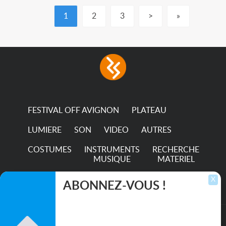
1
2
3
>
»
FESTIVAL OFF AVIGNON
PLATEAU
LUMIERE
SON
VIDEO
AUTRES
COSTUMES
INSTRUMENTS
RECHERCHE
MUSIQUE
MATERIEL
TRANSPORTS
X
ABONNEZ-VOUS !
Inscrivez-vous pour recevoir les dernières
annonces, mises à jour et offres spéciales
directement dans votre boîte de réception.
©2026. All rights reserved recupscene.com