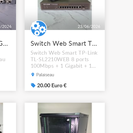
6/2026
23/06/2026
LOT Switch ZyXEL GS192024HP Panneau fibre 24 ports LC
Switch Web Smart TPLink TLSL2210WEB
Switch Web Smart TP-Link
au
TL-SL2210WEB 8 ports
100Mbps + 1 Gigabit + 1
SFP avec gestion web
Palaiseau
elle
complète. Idéal pour les
petites installations réseau
20.00 Euro €
de
ou le dépannage.
e