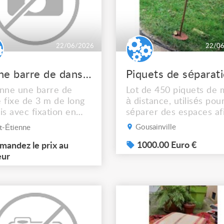
22/06/2026
22/0
Donne barre de danse fixe en bois
Piquets de séparat
nne une barre de
Lot de 450 piquets de 
 fixe de 3 m de long
à distance, utilisés pou
is avec fixation en
séparer des espaces af
.
de permettre aux
Gousainville
t-Étienne
spectateurs de mieux
déambuler. Idéal pour l
1000.00 Euro €
andez le prix au
évènements en plein ai
eur
pour organiser des
extérieurs. Détails : Ti
acier brut Ø 12 mm po
une très bonne rigidité.
Longueur 850 mm hors
tout entre l...