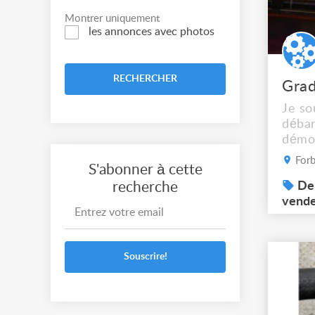
Montrer uniquement
les annonces avec photos
RECHERCHER
Grad
Je so
débar
démo
place
Forb
S'abonner à cette
mai 2
recherche
en fi
Dem
musée
vend
Forba
2020 
la pe
Souscrire!
scène
pour 
trava