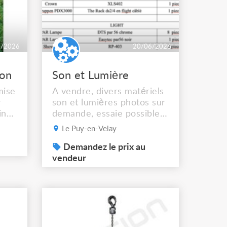
6/2026
20/06/2026
ion
Son et Lumière
mise
A vendre, divers matériels
r
son et lumières photos sur
in
demande, essaie possible,
pas d'envoi. Tarifs a
Le Puy-en-Velay
négocier ensemble après
es
proposition cause,
Demandez le prix au
r ou
renouvellement de matos
vendeur
et vider un peu le dépôt
ge
ur
 -
 -