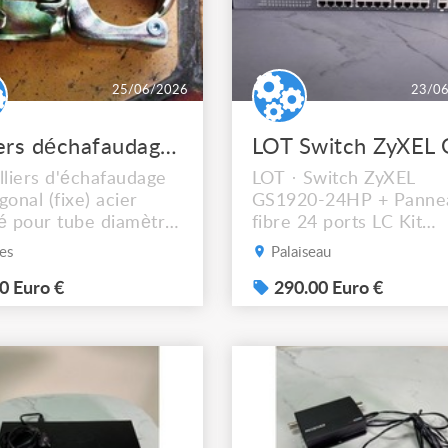
25/06/2026
23/0
colliers déchafaudage acier zingué
lliers d'échafaudage
LOT · Switch ZyXEL
gonal (fixe) acier
GS1920-24HP + Panne
é pour tube diamètre
fibre 24 ports LC Kit
 Etat neuf.
réseau complet pour
es
Palaiseau
installation professionn
0 Euro €
— switch PoE+ haute
290.00 Euro €
puissance et panneau 
brassage fibre optique
prêts à intégrer en bai
rack.