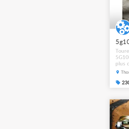
5g1
Tour
5G10
plus 
récup
Thon
dépêc
sup s
230
passe