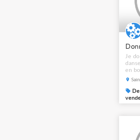
Je do
danse
en bo
métal
Sain
Dem
vend