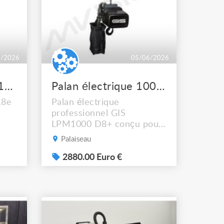
6/2026
05/06/2026
Tabouret bas style 1718e
Palan électrique 1000 kg 20m de chaine GIS LPM1000 D8
18e
Palan électrique
professionnel GIS
LPM1000 D8+ conçu pour
t 31
les applications scéniques
Palaiseau
et événementielles
nécessitant sécurité et
2880.00 Euro €
fiabilité. Équipé d’un
double frein D8+, d’une
commande en tension
directe et d’une protection
IP65, il convient
parfaitement au levage de