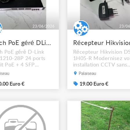
23/06/2026
23/0
Switch PoE géré DLink DGS121028P
h PoE géré D-Link
Récepteur Hikvision D
1210-28P 24 ports
1H05-R Modernisez vo
it PoE + 4 SFP
installation CCTV sans
ement silencieux. Idéal
refaire le câblage —
iseau
Palaiseau
alimenter caméras IP,
transmettez l'IP sur vo
hones VoIP et points
.00 Euro €
câble coaxial existant
19.00 Euro €
ès WiFi directement
jusqu'à 500m. Alimenta
e câble réseau.
12V incluse.