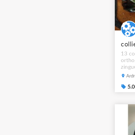
13 co
ortho
zingu
50mm.
Ardr
5.0