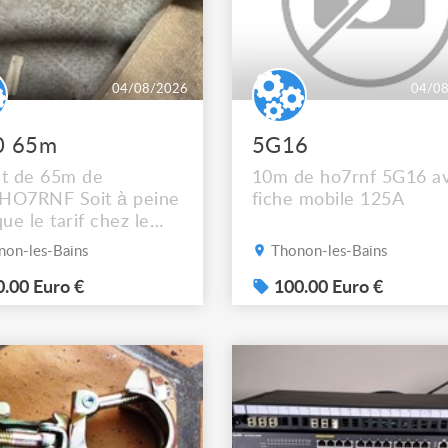
04/08/2026
04/0
0 65m
5G16
et de 65m de
10m de ho7rnf 5G16 a
HO7RNF Soit à peine
fiche mobile 125A
que le tarif chez le
érateur Mais
on-les-Bains
Thonon-les-Bains
hez vous !! Photos
ur demande ça ne
.00 Euro €
100.00 Euro €
 pas sur l’annonce