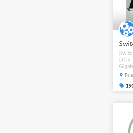
Switc
DGS-
Gigab
total
Pala
pour 
télép
190
d'acc
via l