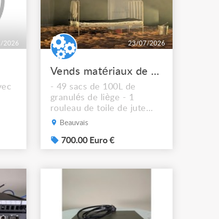
8/2026
23/07/2026
Vends matériaux de scénographie
vec
- 49 sacs de 100L de
granulés de liège - 1
rouleau de toile de jute
naturel 450gr/m2 - 30
Beauvais
mètres
700.00 Euro €