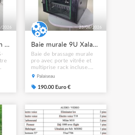
6/2026
23/06/2026
Récepteur Hikvision DS1H05R
Baie murale 9U Xalan 600600mm
S-
Baie de brassage murale
tre
pro avec porte vitrée et
multiprise rack incluse.
Prête à accueillir vos
Palaiseau
tre
équipements 19" — réseau,
sono, IT ou domotique.
190.00 Euro €
tion