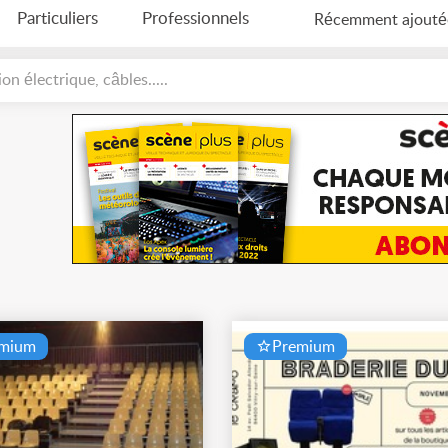
Particuliers
Professionnels
Récemment ajouté
on électrique, câbles.....
emium
Premium