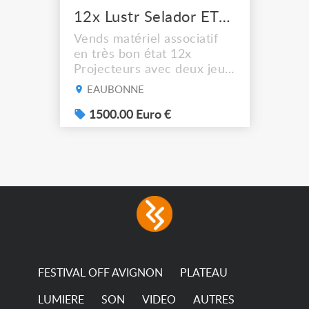
12x Lustr Selador ETC Led 7x colors filtres
Vends matériel associatif
en très bon état 12x
Projecteurs avec deux jeux
de filtre filtre Lustr Selador
EAUBONNE
(7x color) Colour Mixing
system – seven colour
1500.00 Euro €
LEDs providing the
broadest colour spectrum
in any LED fixture
Incandescent-quality light
with low power
consumption The
permanence of a 50,000-
hour...
FESTIVAL OFF AVIGNON
PLATEAU
LUMIERE
SON
VIDEO
AUTRES