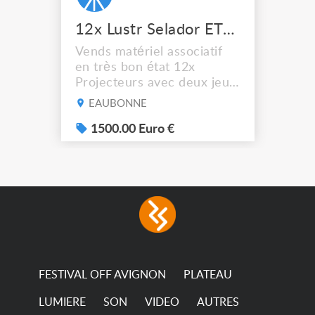
12x Lustr Selador ETC Led 7x colors filtres
Vends matériel associatif
en très bon état 12x
Projecteurs avec deux jeux
de filtre filtre Lustr Selador
EAUBONNE
(7x color) Colour Mixing
system – seven colour
1500.00 Euro €
LEDs providing the
broadest colour spectrum
in any LED fixture
Incandescent-quality light
with low power
consumption The
permanence of a 50,000-
hour...
FESTIVAL OFF AVIGNON
PLATEAU
LUMIERE
SON
VIDEO
AUTRES