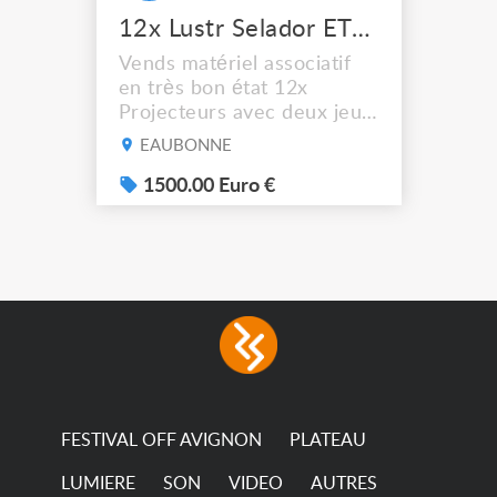
12x Lustr Selador ETC Led 7x colors filtres
Vends matériel associatif
en très bon état 12x
Projecteurs avec deux jeux
de filtre filtre Lustr Selador
EAUBONNE
(7x color) Colour Mixing
system – seven colour
1500.00 Euro €
LEDs providing the
broadest colour spectrum
in any LED fixture
Incandescent-quality light
with low power
consumption The
permanence of a 50,000-
hour...
FESTIVAL OFF AVIGNON
PLATEAU
LUMIERE
SON
VIDEO
AUTRES