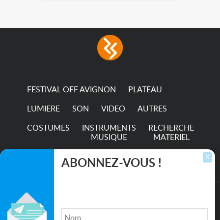
FESTIVAL OFF AVIGNON
PLATEAU
LUMIERE
SON
VIDEO
AUTRES
COSTUMES
INSTRUMENTS
RECHERCHE
MUSIQUE
MATERIEL
TRANSPORTS
X
ABONNEZ-VOUS !
Inscrivez-vous pour recevoir les dernières
annonces, mises à jour et offres spéciales
directement dans votre boîte de réception.
©2026. All rights reserved recupscene.com