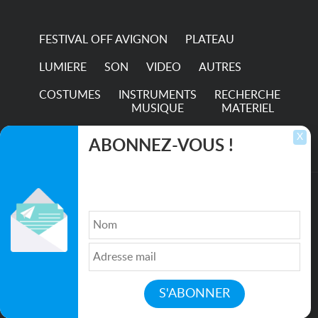
FESTIVAL OFF AVIGNON
PLATEAU
LUMIERE
SON
VIDEO
AUTRES
COSTUMES
INSTRUMENTS
RECHERCHE
MUSIQUE
MATERIEL
TRANSPORTS
X
ABONNEZ-VOUS !
Inscrivez-vous pour recevoir les dernières
annonces, mises à jour et offres spéciales
directement dans votre boîte de réception.
©2026. All rights reserved recupscene.com
Qui sommes nous ?
|
Médias
|
Newsletter
|
CGU
|
Politique de confidentialité
|
Partenaires
|
Mentions légales
|
Contact