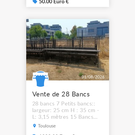
50.00 Euro €
01/08/2026
Vente de 28 Bancs
28 bancs 7 Petits bancs::
largeur: 25 cm H : 35 cm -
L: 3,15 mètres 15 Bancs
Moyens : Largeur: 30 cm H
Toulouse
: 43 cm - L: 3,15 mètres 6