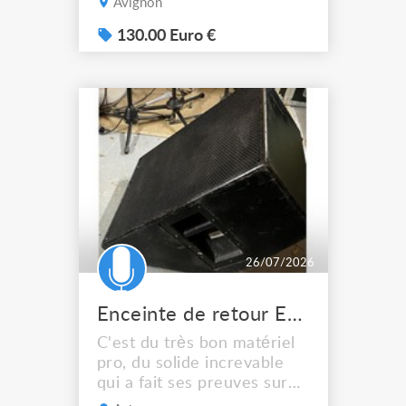
Avignon
audio domestique ou
professionnelle. Ces
130.00 Euro €
enceintes habituellement
amplifiées ont etait
modifiée par mes soins . Un
filtre monacor DN 2618 a
été ajouté pour le filtrage
basse / aigus . Connexion
en XLR seulement ...
26/07/2026
Enceinte de retour EAW SM155 Hi
C'est du très bon matériel
pro, du solide increvable
qui a fait ses preuves sur
plein de scènes. Équipés en