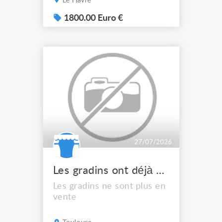
Le Havre
Alimentation : triphasé
(prise P17) Année : 1999
1800.00 Euro €
Livrés en flight-cases
CONTROLE APAVE OK
04/26
27/07/2026
Les gradins ont déjà été vendus
Les gradins ne sont plus en
vente