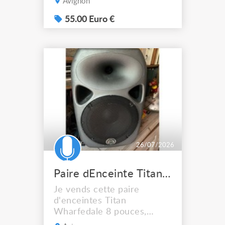
Avignon
Marque : Vantage - Modèle
: VG30R - Puissance : 30
55.00 Euro €
Watts - Haut-parleur : 1x12
pouces - Connectique :
Entrées Jack, Sortie casque
Très bon état N'hésitez pas
à me contacter pour plus
d'information...
26/07/2026
Paire dEnceinte Titan wharfedale 8
Je vends cette paire
d'enceintes Titan
Wharfedale 8 pouces,
idéales pour une utilisation