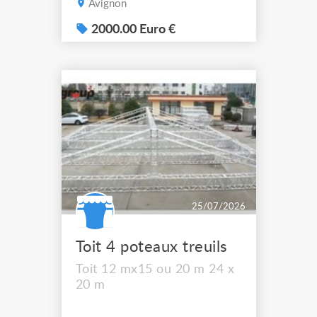
Avignon
Pour ceux qui connaissent
la marque, c'est du très
2000.00 Euro €
haut de gamme : le son
Meyer dans un format ultra
compact. Les caissons
embarquent 2x10" chacun
et descendent vraiment bas
(jusqu'à 25 Hz) tout en
resta...
25/07/2026
Toit 4 poteaux treuils
Toit 12 mx15 ou 20 m 24 x
20 m