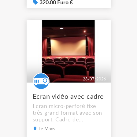
photos. Il provient d'un
320.00 Euro €
ancien stock de matériel
destiné à l'événementiel.
Dimensions : Hauteur :
2,80 m Largeur en tête :
environ 3,60 m Développé
du tissu : près de 6 m de
larg...
28/07/2026
Ecran vidéo avec cadre
Ecran micro-perforé fixe
très grand format avec son
support. Cadre de
projection 4.70 m x 2. 40 m
Le Mans
Support acier démontable.