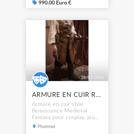
Transport à votre charge
990.00 Euro €
28/07/2026
ARMURE EN CUIR RENAISSANCE MEDIEVAL FANTASY
Armure en cuir style
Renaissance Medieval
Fantasy pour cosplay, jeu
GN, fêtes médiévales
Ploërmel
fantastiques, renaissance