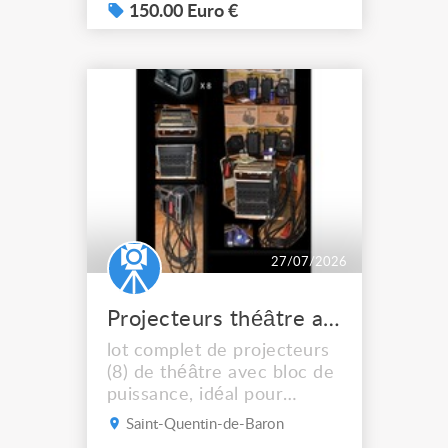
etc. Idéale pour l'escrime
150.00 Euro €
artistique aussi ! fabriqué
par "el marqués larp"
(artisan du cuir espagnol)
Elle est composée : - d'une
partie gilet-cuirasse et, - de
4 rajouts possibles à ...
27/07/2026
Projecteurs théâtre avec blocs de puissance
lot complet de projecteurs
(8) de théâtre avec bloc de
puissance, idéal pour
équiper une petite salle de
Saint-Quentin-de-Baron
spectacle. Éclairage