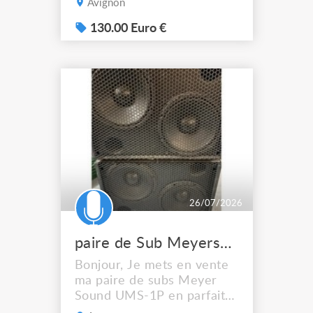
Avignon
15" avec un moteur à
compression de 1", ce sont
130.00 Euro €
des retours très efficaces
qui envoient fort et qui
percent vraiment bien dans
le mix, même sur des
scènes bruyantes. La
directivité est bien ma...
26/07/2026
paire de Sub Meyersound UMS 1P amplifié
Bonjour, Je mets en vente
ma paire de subs Meyer
Sound UMS-1P en parfait
état de fonctionnement.