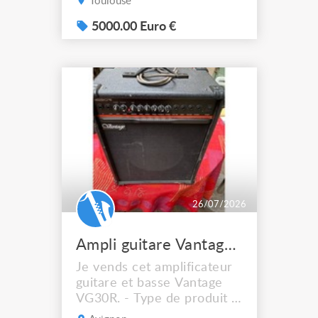
Toulouse
5000.00 Euro €
26/07/2026
Ampli guitare Vantage VG30R
Je vends cet amplificateur
guitare et basse Vantage
VG30R. - Type de produit :
Ampli guitare et basse -