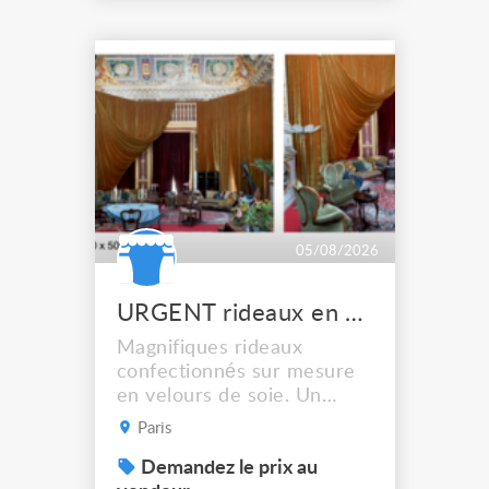
LEDs providing the
broadest colour spectrum
in any LED fixture
Incandescent-quality light
with low power
consumption The
permanence of a 50,000-
hour...
05/08/2026
URGENT rideaux en velours de soie
Magnifiques rideaux
confectionnés sur mesure
en velours de soie. Un
cadre de scène rouge, un
Paris
bleu + des rideaux isolés.
Cf dossier en photos. À
Demandez le prix au