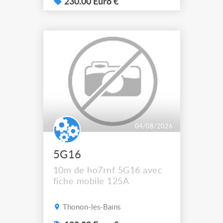
sup sur demande ça ne
230.00 Euro €
passe pas sur l’annonce
04/08/2026
5G16
10m de ho7rnf 5G16 avec
fiche mobile 125A
Thonon-les-Bains