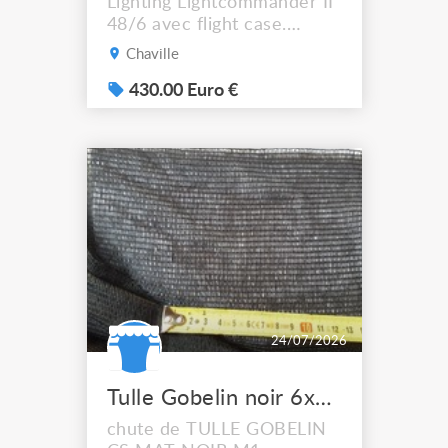
Lighting Lightcommander II
48/6 avec flight case.
Housse + 2 littlight inclus +
Chaville
flight Très bon état, tout
fonctionne, mais : - il
430.00 Euro €
manque la clef qui locke la
console - 6 faders sont
abîmés, cf. photos Le
pupitre MA Lighting
Lightcommander 48/96 est
une console d’éclairage
intuiti...
24/07/2026
Tulle Gobelin noir 6x4m
chute de TULLE GOBELIN