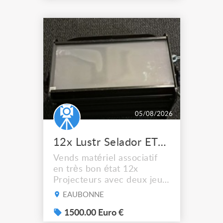
qualité et à bas prix. A la
Ressourcerie du Spectacle
nous collectons et
remettons en état le
matériel mis au rebus par
les professionne...
05/08/2026
12x Lustr Selador ETC Led 7x colors filtres
Vends matériel associatif
en très bon état 12x
Projecteurs avec deux jeux
de filtre filtre Lustr Selador
EAUBONNE
(7x color) Colour Mixing
system – seven colour
1500.00 Euro €