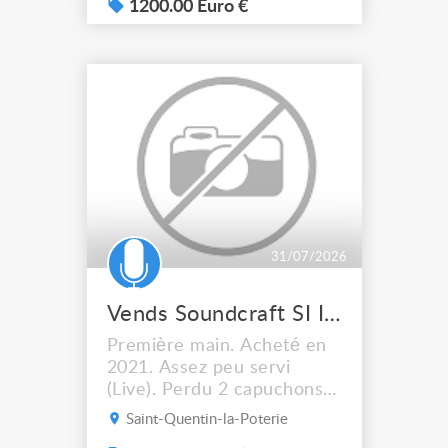
Très hauts bancs : H: 79 cm
1200.00 Euro €
largeur 30cm L: 3,15
mètres Prix 1200 € TTC
31/07/2026
Vends Soundcraft SI Impact
Première main. Acheté en
2021. Assez peu servi
(Live). Perdu 2 capuchons
de fader (N'empêche pas le
Saint-Quentin-la-Poterie
fonctionnement). Vendu