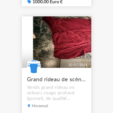
avec Flightcase, lumière
1000.00 Euro €
usb. Vidéo disponible, ou
vous pouvez venir la tester
directement sur place.
30/07/2026
Grand rideau de scène velours rouge 280 x 6 m
Vends grand rideau en
velours rouge profond
(grenat), de qualité
professionnelle. La couleur
Montreuil
est plus foncée que sur les