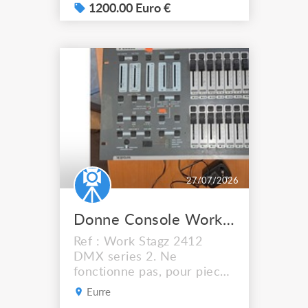
scénique, théâtre, Bon état.
1200.00 Euro €
8 X projecteurs théâtre
Scéna 650/1000W DTS
avec porte gélatine (avec
cartons d'origine) + 5 X
lampes de rechange
1000W 1 X console Q12
Light pro...
27/07/2026
Donne Console Work en létat
Ref : Work Stagz 2412
DMX series 2. Ne
fonctionne pas, pour pieces
ou bricoleureuse.
Eurre