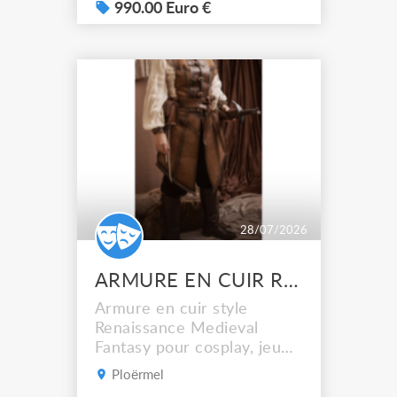
Transport à votre charge
990.00 Euro €
28/07/2026
ARMURE EN CUIR RENAISSANCE MEDIEVAL FANTASY
Armure en cuir style
Renaissance Medieval
Fantasy pour cosplay, jeu
GN, fêtes médiévales
Ploërmel
fantastiques, renaissance