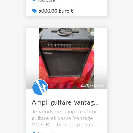
Toulouse
5000.00 Euro €
26/07/2026
Ampli guitare Vantage VG30R
Je vends cet amplificateur
guitare et basse Vantage
VG30R. - Type de produit :
Ampli guitare et basse -