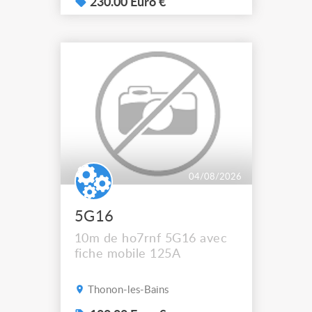
sup sur demande ça ne
230.00 Euro €
passe pas sur l’annonce
04/08/2026
5G16
10m de ho7rnf 5G16 avec
fiche mobile 125A
Thonon-les-Bains