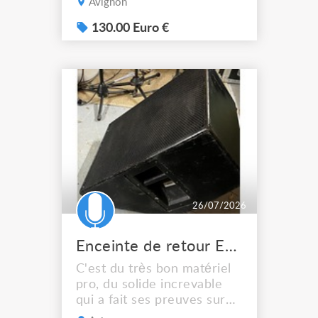
Avignon
audio domestique ou
professionnelle. Ces
130.00 Euro €
enceintes habituellement
amplifiées ont etait
modifiée par mes soins . Un
filtre monacor DN 2618 a
été ajouté pour le filtrage
basse / aigus . Connexion
en XLR seulement ...
26/07/2026
Enceinte de retour EAW SM155 Hi
C'est du très bon matériel
pro, du solide increvable
qui a fait ses preuves sur
plein de scènes. Équipés en