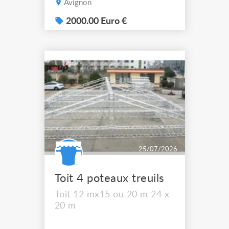
Avignon
Pour ceux qui connaissent
la marque, c'est du très
2000.00 Euro €
haut de gamme : le son
Meyer dans un format ultra
compact. Les caissons
embarquent 2x10" chacun
et descendent vraiment bas
(jusqu'à 25 Hz) tout en
resta...
25/07/2026
Toit 4 poteaux treuils
Toit 12 mx15 ou 20 m 24 x
20 m