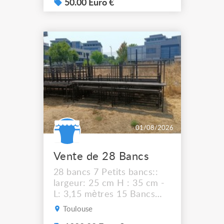
50.00 Euro €
01/08/2026
Vente de 28 Bancs
28 bancs 7 Petits bancs::
largeur: 25 cm H : 35 cm -
L: 3,15 mètres 15 Bancs
Moyens : Largeur: 30 cm H
Toulouse
: 43 cm - L: 3,15 mètres 6