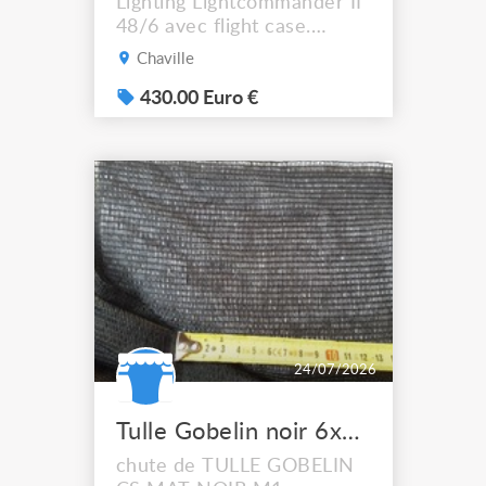
Lighting Lightcommander II
48/6 avec flight case.
Housse + 2 littlight inclus +
Chaville
flight Très bon état, tout
fonctionne, mais : - il
430.00 Euro €
manque la clef qui locke la
console - 6 faders sont
abîmés, cf. photos Le
pupitre MA Lighting
Lightcommander 48/96 est
une console d’éclairage
intuiti...
24/07/2026
Tulle Gobelin noir 6x4m
chute de TULLE GOBELIN