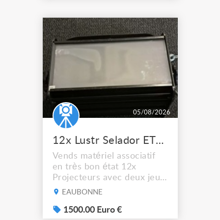
qualité et à bas prix. A la
Ressourcerie du Spectacle
nous collectons et
remettons en état le
matériel mis au rebus par
les professionne...
05/08/2026
12x Lustr Selador ETC Led 7x colors filtres
Vends matériel associatif
en très bon état 12x
Projecteurs avec deux jeux
de filtre filtre Lustr Selador
EAUBONNE
(7x color) Colour Mixing
system – seven colour
1500.00 Euro €