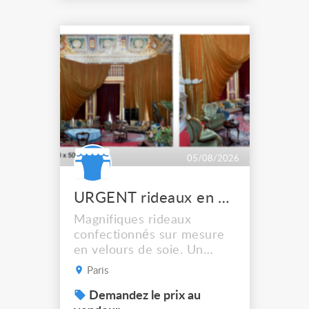
LEDs providing the
broadest colour spectrum
in any LED fixture
Incandescent-quality light
with low power
consumption The
permanence of a 50,000-
hour...
05/08/2026
URGENT rideaux en velours de soie
Magnifiques rideaux
confectionnés sur mesure
en velours de soie. Un
cadre de scène rouge, un
Paris
bleu + des rideaux isolés.
Cf dossier en photos. À
Demandez le prix au