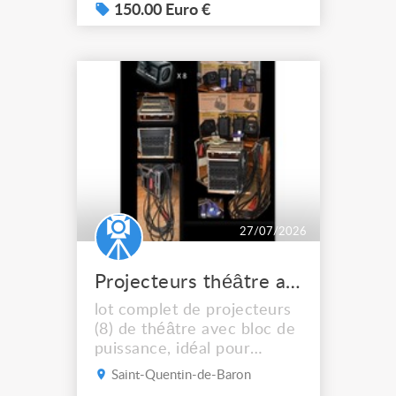
etc. Idéale pour l'escrime
150.00 Euro €
artistique aussi ! fabriqué
par "el marqués larp"
(artisan du cuir espagnol)
Elle est composée : - d'une
partie gilet-cuirasse et, - de
4 rajouts possibles à ...
27/07/2026
Projecteurs théâtre avec blocs de puissance
lot complet de projecteurs
(8) de théâtre avec bloc de
puissance, idéal pour
équiper une petite salle de
Saint-Quentin-de-Baron
spectacle. Éclairage