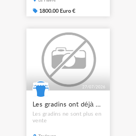
Le Havre
Alimentation : triphasé
(prise P17) Année : 1999
1800.00 Euro €
Livrés en flight-cases
CONTROLE APAVE OK
04/26
27/07/2026
Les gradins ont déjà été vendus
Les gradins ne sont plus en
vente