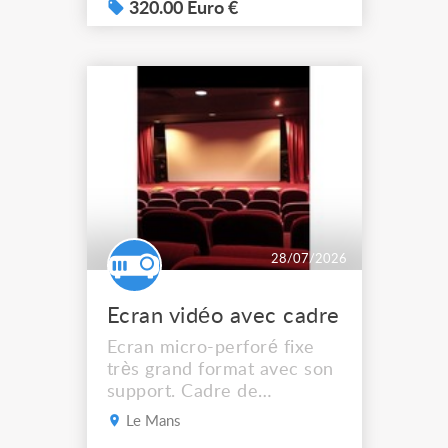
photos. Il provient d'un
320.00 Euro €
ancien stock de matériel
destiné à l'événementiel.
Dimensions : Hauteur :
2,80 m Largeur en tête :
environ 3,60 m Développé
du tissu : près de 6 m de
larg...
28/07/2026
Ecran vidéo avec cadre
Ecran micro-perforé fixe
très grand format avec son
support. Cadre de
projection 4.70 m x 2. 40 m
Le Mans
Support acier démontable.