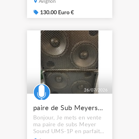
Avignon
15" avec un moteur à
compression de 1", ce sont
130.00 Euro €
des retours très efficaces
qui envoient fort et qui
percent vraiment bien dans
le mix, même sur des
scènes bruyantes. La
directivité est bien ma...
26/07/2026
paire de Sub Meyersound UMS 1P amplifié
Bonjour, Je mets en vente
ma paire de subs Meyer
Sound UMS-1P en parfait
état de fonctionnement.