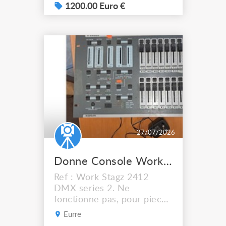
scénique, théâtre, Bon état.
1200.00 Euro €
8 X projecteurs théâtre
Scéna 650/1000W DTS
avec porte gélatine (avec
cartons d'origine) + 5 X
lampes de rechange
1000W 1 X console Q12
Light pro...
27/07/2026
Donne Console Work en létat
Ref : Work Stagz 2412
DMX series 2. Ne
fonctionne pas, pour pieces
ou bricoleureuse.
Eurre