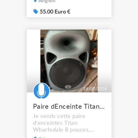
Avignon
Marque : Vantage - Modèle
: VG30R - Puissance : 30
55.00 Euro €
Watts - Haut-parleur : 1x12
pouces - Connectique :
Entrées Jack, Sortie casque
Très bon état N'hésitez pas
à me contacter pour plus
d'information...
26/07/2026
Paire dEnceinte Titan wharfedale 8
Je vends cette paire
d'enceintes Titan
Wharfedale 8 pouces,
idéales pour une utilisation