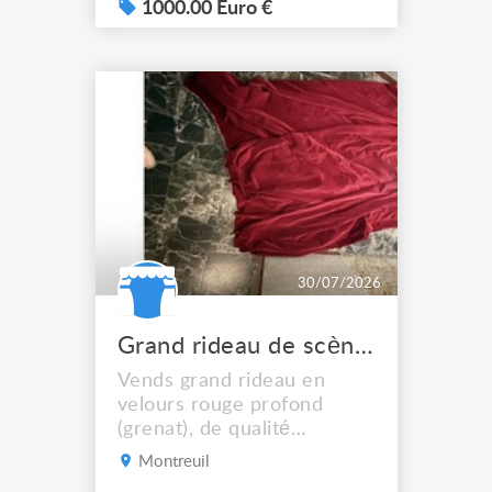
avec Flightcase, lumière
1000.00 Euro €
usb. Vidéo disponible, ou
vous pouvez venir la tester
directement sur place.
30/07/2026
Grand rideau de scène velours rouge 280 x 6 m
Vends grand rideau en
velours rouge profond
(grenat), de qualité
professionnelle. La couleur
Montreuil
est plus foncée que sur les