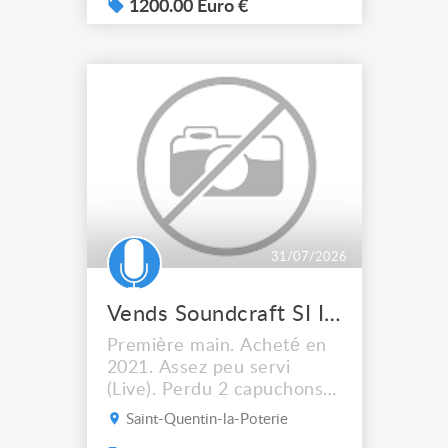
Très hauts bancs : H: 79 cm
1200.00 Euro €
largeur 30cm L: 3,15
mètres Prix 1200 € TTC
31/07/2026
Vends Soundcraft SI Impact
Première main. Acheté en
2021. Assez peu servi
(Live). Perdu 2 capuchons
de fader (N'empêche pas le
Saint-Quentin-la-Poterie
fonctionnement). Vendu