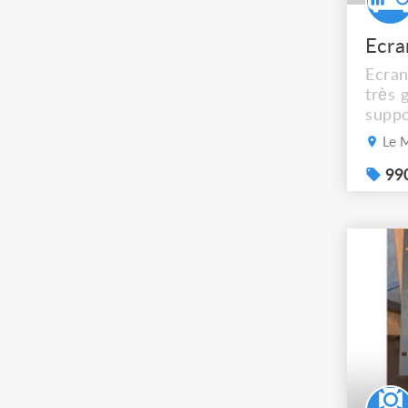
Ecran
très 
suppo
proje
Le 
m Sup
démon
990
votre