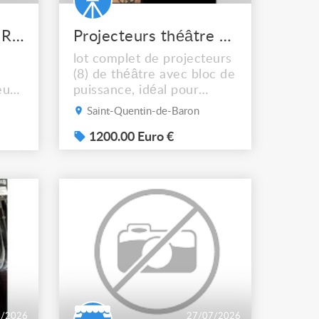
ARMURE EN CUIR RENAISSANCE MEDIEVAL FANTASY
Projecteurs théâtre avec blocs de puissance
lot complet de projecteurs
(8) de théâtre avec bloc de
eu
puissance, idéal pour
équiper une petite salle de
Saint-Quentin-de-Baron
ce
spectacle. Éclairage
ime
scénique, théâtre, Bon
1200.00 Euro €
qué
état. 8 X projecteurs
théâtre Scéna 650/1000W
l)
DTS avec porte gélatine
'une
(avec cartons d'origine) + 5
 -
X lampes de rechange
...
1000W 1 X console Q12
Light pro...
7/2026
27/07/2026