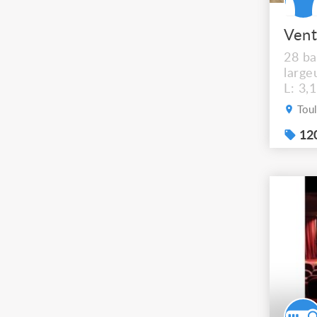
Vent
28 ba
large
L: 3,
Moyen
Toul
H : 4
6 Trè
120
cm la
mètre