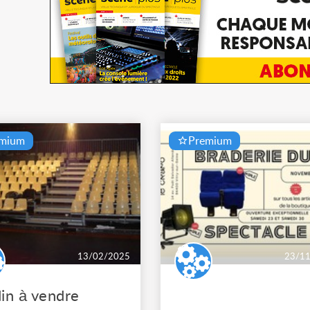
emium
Premium
13/02/2025
23/1
in à vendre