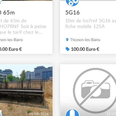
0 65m
5G16
et de 65m de
10m de ho7rnf 5G16 a
HO7RNF Soit à peine
fiche mobile 125A
que le tarif chez le
érateur Mais
on-les-Bains
Thonon-les-Bains
hez vous !! Photos
ur demande ça ne
.00 Euro €
100.00 Euro €
 pas sur l’annonce
01/08/2026
31/0