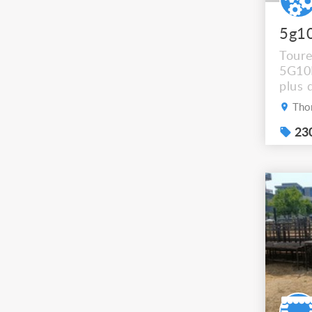
5g1
Tour
5G10
plus 
récup
Thon
dépêc
sup s
230
passe