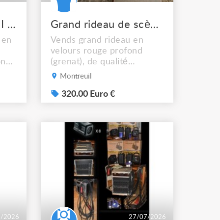
Vends Soundcraft SI Impact
Grand rideau de scène velours rouge 280 x 6 m
 en
Vends grand rideau en
velours rouge profond
ons
(grenat), de qualité
as
professionnelle. La couleur
Montreuil
ndu
est plus foncée que sur les
e
photos. Il provient d'un
320.00 Euro €
ou
ancien stock de matériel
ster
destiné à l'événementiel.
Dimensions : Hauteur :
2,80 m Largeur en tête :
environ 3,60 m Développé
du tissu : près de 6 m de
larg...
7/2026
27/07/2026