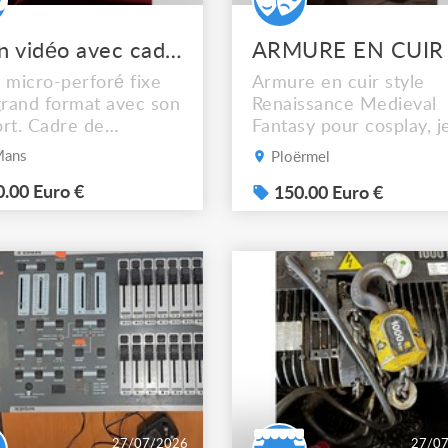
Ecran vidéo avec cadre
 micro-perforé fixe
Armure en cuir style
grand format avec son
Renaissance Medieval
rt. Cadre de
Fantasy pour cosplay, j
ction 4.70 m x 2. 40
GN, fêtes médiévales
Mans
Ploërmel
port acier
fantastiques, renaissan
table. Transport à
.00 Euro €
etc. Idéale pour l'escr
150.00 Euro €
 charge
artistique aussi ! fabri
par "el marqués larp"
(artisan du cuir espagno
Elle est composée : - d
partie gilet-cuirasse et,
de 4 rajouts possibles à 
27/07/2026
27/0