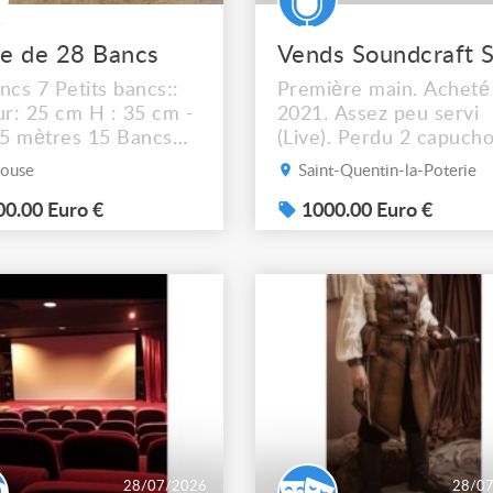
e de 28 Bancs
ncs 7 Petits bancs::
Première main. Acheté
ur: 25 cm H : 35 cm -
2021. Assez peu servi
15 mètres 15 Bancs
(Live). Perdu 2 capuch
s : Largeur: 30 cm
de fader (N'empêche p
ouse
Saint-Quentin-la-Poterie
3 cm - L: 3,15 mètres
le fonctionnement). Ve
s hauts bancs : H: 79
0.00 Euro €
avec Flightcase, lumièr
1000.00 Euro €
rgeur 30cm L: 3,15
usb. Vidéo disponible, 
s Prix 1200 € TTC
vous pouvez venir la te
directement sur place.
28/07/2026
28/0