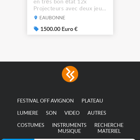
en très bon état 12x
Projecteurs avec deux jeux
de filtre filtre Lustr Selador
EAUBONNE
(7x color) Colour Mixing
system – seven colour
1500.00 Euro €
LEDs providing the
broadest colour spectrum
in any LED fixture
Incandescent-quality light
with low power
consumption The
permanence of a 50,000-
hour...
FESTIVAL OFF AVIGNON
PLATEAU
LUMIERE
SON
VIDEO
AUTRES
COSTUMES
INSTRUMENTS
RECHERCHE
MUSIQUE
MATERIEL