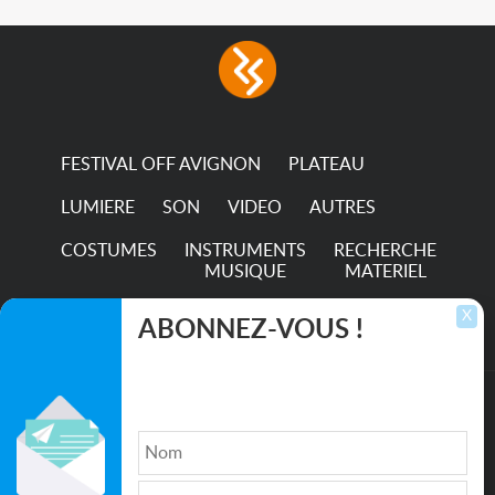
FESTIVAL OFF AVIGNON
PLATEAU
LUMIERE
SON
VIDEO
AUTRES
COSTUMES
INSTRUMENTS
RECHERCHE
MUSIQUE
MATERIEL
TRANSPORTS
X
ABONNEZ-VOUS !
Inscrivez-vous pour recevoir les dernières
annonces, mises à jour et offres spéciales
directement dans votre boîte de réception.
©2026. All rights reserved recupscene.com