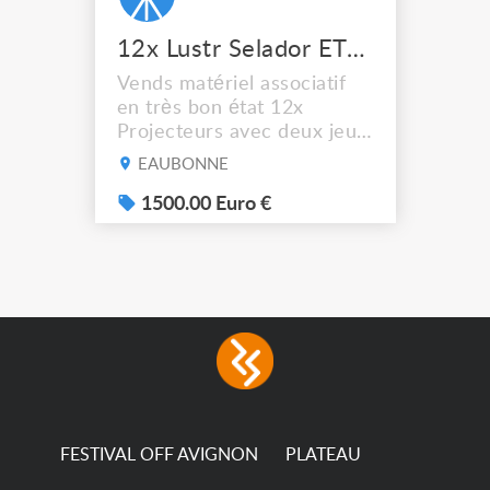
12x Lustr Selador ETC Led 7x colors filtres
Vends matériel associatif
en très bon état 12x
Projecteurs avec deux jeux
de filtre filtre Lustr Selador
EAUBONNE
(7x color) Colour Mixing
system – seven colour
1500.00 Euro €
LEDs providing the
broadest colour spectrum
in any LED fixture
Incandescent-quality light
with low power
consumption The
permanence of a 50,000-
hour...
FESTIVAL OFF AVIGNON
PLATEAU