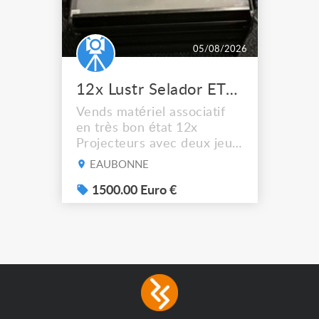
05/08/2026
12x Lustr Selador ETC Led 7x colors filtres
Vends matériel associatif
en très bon état 12x
Projecteurs avec deux jeux
de filtre filtre Lustr Selador
EAUBONNE
(7x color) Colour Mixing
system – seven colour
1500.00 Euro €
LEDs providing the
broadest colour spectrum
in any LED fixture
Incandescent-quality light
with low power
consumption The
permanence of a 50,000-
hour...