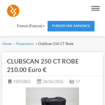
French (France)
PUBLIER UNE ANNONCE
Home
»
Projecteurs
»
ClubScan 250 CT Robe
CLUBSCAN 250 CT ROBE
210.00 Euro €
FIXTURES
04/06/2026
57