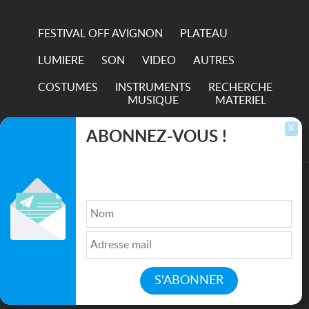
FESTIVAL OFF AVIGNON
PLATEAU
LUMIERE
SON
VIDEO
AUTRES
COSTUMES
INSTRUMENTS
RECHERCHE
MUSIQUE
MATERIEL
TRANSPORTS
X
ABONNEZ-VOUS !
Inscrivez-vous pour recevoir les dernières
annonces, mises à jour et offres spéciales
directement dans votre boîte de réception.
©2026. All rights reserved recupscene.com
Qui sommes nous ?
|
Médias
|
Newsletter
|
CGU
|
Politique de confidentialité
|
Partenaires
|
Mentions légales
|
Contact