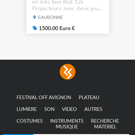
en très bon état 12x
Projecteurs avec deux jeux
de filtre filtre Lustr Selador
EAUBONNE
(7x color) Colour Mixing
system – seven colour
1500.00 Euro €
LEDs providing the
broadest colour spectrum
in any LED fixture
Incandescent-quality light
with low power
consumption The
permanence of a 50,000-
hour...
FESTIVAL OFF AVIGNON
PLATEAU
LUMIERE
SON
VIDEO
AUTRES
COSTUMES
INSTRUMENTS
RECHERCHE
MUSIQUE
MATERIEL