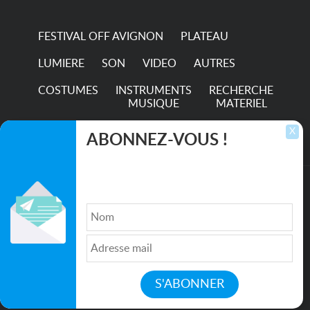
FESTIVAL OFF AVIGNON
PLATEAU
LUMIERE
SON
VIDEO
AUTRES
COSTUMES
INSTRUMENTS
RECHERCHE
MUSIQUE
MATERIEL
TRANSPORTS
X
ABONNEZ-VOUS !
Inscrivez-vous pour recevoir les dernières
annonces, mises à jour et offres spéciales
directement dans votre boîte de réception.
©2026. All rights reserved recupscene.com
Qui sommes nous ?
|
Médias
|
Newsletter
|
CGU
|
Politique de confidentialité
|
Partenaires
|
Mentions légales
|
Contact