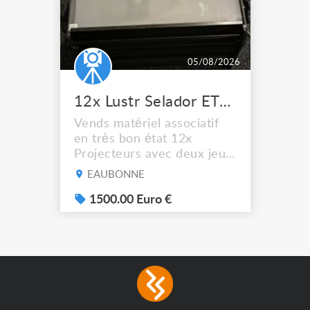
05/08/2026
12x Lustr Selador ETC Led 7x colors filtres
Vends matériel associatif
en très bon état 12x
Projecteurs avec deux jeux
de filtre filtre Lustr Selador
EAUBONNE
(7x color) Colour Mixing
system – seven colour
1500.00 Euro €
LEDs providing the
broadest colour spectrum
in any LED fixture
Incandescent-quality light
with low power
consumption The
permanence of a 50,000-