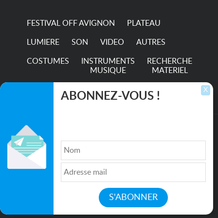
hour...
FESTIVAL OFF AVIGNON
PLATEAU
LUMIERE
SON
VIDEO
AUTRES
COSTUMES
INSTRUMENTS
RECHERCHE
MUSIQUE
MATERIEL
TRANSPORTS
X
ABONNEZ-VOUS !
Inscrivez-vous pour recevoir les dernières
annonces, mises à jour et offres spéciales
directement dans votre boîte de réception.
©2026. All rights reserved recupscene.com
Qui sommes nous ?
|
Médias
|
Newsletter
|
CGU
|
Politique de confidentialité
|
Partenaires
|
Mentions légales
|
Contact