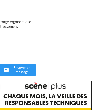
 serrage ergonomique
directement
Envoyer un
message