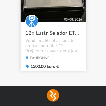
05/08/2026
12x Lustr Selador ETC Led 7x colors filtres
Vends matériel associatif
en très bon état 12x
Projecteurs avec deux jeux
de filtre filtre Lustr Selador
EAUBONNE
(7x color) Colour Mixing
system – seven colour
1500.00 Euro €
LEDs providing the
broadest colour spectrum
in any LED fixture
Incandescent-quality light
with low power
consumption The
permanence of a 50,000-