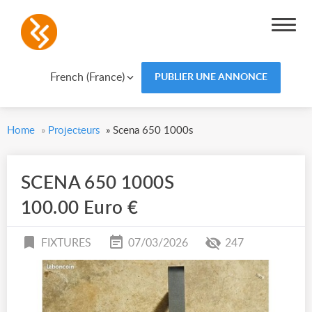
French (France)
PUBLIER UNE ANNONCE
Home
»
Projecteurs
»
Scena 650 1000s
SCENA 650 1000S
100.00 Euro €
FIXTURES
07/03/2026
247