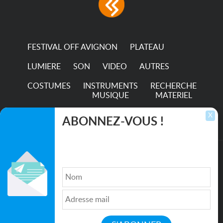
FESTIVAL OFF AVIGNON
PLATEAU
LUMIERE
SON
VIDEO
AUTRES
COSTUMES
INSTRUMENTS
RECHERCHE
MUSIQUE
MATERIEL
TRANSPORTS
X
ABONNEZ-VOUS !
Inscrivez-vous pour recevoir les dernières
annonces, mises à jour et offres spéciales
directement dans votre boîte de réception.
©2026. All rights reserved recupscene.com
Qui sommes nous ?
|
Médias
|
Newsletter
|
CGU
|
Politique de confidentialité
|
Partenaires
|
Mentions légales
|
Contact