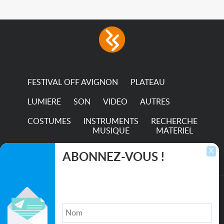
FESTIVAL OFF AVIGNON
PLATEAU
LUMIERE
SON
VIDEO
AUTRES
COSTUMES
INSTRUMENTS
RECHERCHE
MUSIQUE
MATERIEL
TRANSPORTS
X
ABONNEZ-VOUS !
Inscrivez-vous pour recevoir les dernières
annonces, mises à jour et offres spéciales
directement dans votre boîte de réception.
©2026. All rights reserved recupscene.com