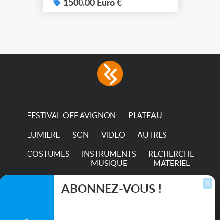
system – seven colour
1500.00 Euro €
LEDs providing the
broadest colour spectrum
in any LED fixture
Incandescent-quality light
with low power
consumption The
permanence of a 50,000-
hour...
FESTIVAL OFF AVIGNON
PLATEAU
LUMIERE
SON
VIDEO
AUTRES
COSTUMES
INSTRUMENTS
RECHERCHE
MUSIQUE
MATERIEL
TRANSPORTS
X
ABONNEZ-VOUS !
Inscrivez-vous pour recevoir les dernières
annonces, mises à jour et offres spéciales