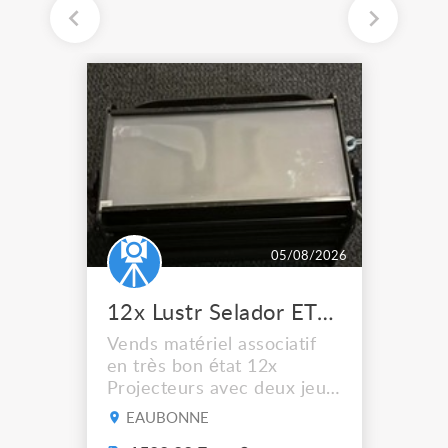
05/08/2026
12x Lustr Selador ETC Led 7x colors filtres
Vends matériel associatif
en très bon état 12x
Projecteurs avec deux jeux
de filtre filtre Lustr Selador
EAUBONNE
(7x color) Colour Mixing