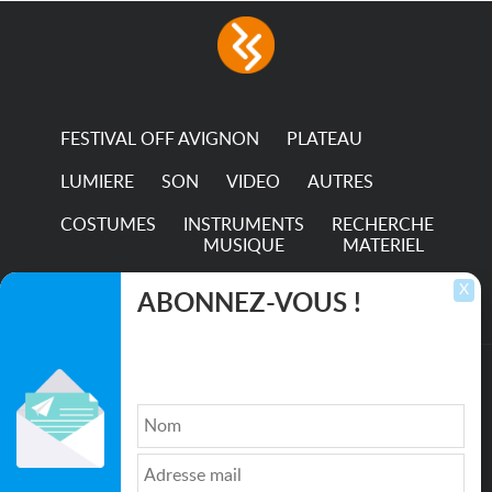
with low power
consumption The
permanence of a 50,000-
hour...
FESTIVAL OFF AVIGNON
PLATEAU
LUMIERE
SON
VIDEO
AUTRES
COSTUMES
INSTRUMENTS
RECHERCHE
MUSIQUE
MATERIEL
TRANSPORTS
X
ABONNEZ-VOUS !
Inscrivez-vous pour recevoir les dernières
annonces, mises à jour et offres spéciales
directement dans votre boîte de réception.
©2026. All rights reserved recupscene.com
Qui sommes nous ?
|
Médias
|
Newsletter
|
CGU
|