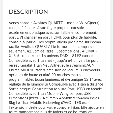
DESCRIPTION
Vends console Avolites QUARTZ + mobile WING(neuf).
chaque éléments à son flight propres. console
extrêmement pratique avec son faible encombrement.
port DVI changer en port HDMI, pour plus de fiabilité.
console à jour et très propre, aucun problème sur l'écran
tactile. Avolites QUARTZ De forme super compacte,
seulement 42.5cm de large ! Specifications : 4 DMX -
XLR-5 connecteurs 16 univers DMX - 8192 canaux
Compatible avec Titan net - jusqu'à 64 univers Le port
réseau Gigabit Titan Net, Artnet et le streaming ACN
Entrée MIDI 10 faders précision de lecture 3 encodeurs
optiques de haute qualité 20 touches macro
programmables Ecran lumineux et dynamique 12,1" avec
réglage de la luminosité Compatible avec Titan à distance
Sortie casque Construction robuste Port USB3 en façade
Compatible avec Titan Mobile Wing par port USB
Dimensions (lxPxH): 425mm x 466mm x 194mm Poids :
8kg Le Titan Mobile Faderwing d'AVOLITES est
l'extension idéale pour votre console Titan. Elle ajoute en
toute transparence plus de faders et de boutons, et