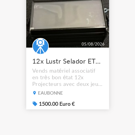
05/08/2026
12x Lustr Selador ETC Led 7x colors filtres
Vends matériel associatif
en très bon état 12x
Projecteurs avec deux jeux
de filtre filtre Lustr Selador
EAUBONNE
(7x color) Colour Mixing
system – seven colour
1500.00 Euro €
LEDs providing the
broadest colour spectrum
in any LED fixture
Incandescent-quality light