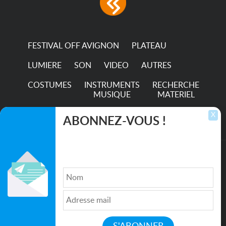
FESTIVAL OFF AVIGNON
PLATEAU
LUMIERE
SON
VIDEO
AUTRES
COSTUMES
INSTRUMENTS
RECHERCHE
MUSIQUE
MATERIEL
TRANSPORTS
X
ABONNEZ-VOUS !
Inscrivez-vous pour recevoir les dernières
annonces, mises à jour et offres spéciales
directement dans votre boîte de réception.
©2026. All rights reserved recupscene.com
Qui sommes nous ?
|
Médias
|
Newsletter
|
CGU
|
Politique de confidentialité
|
Partenaires
|
Mentions légales
|
Contact