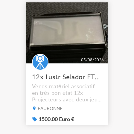
05/08/2026
12x Lustr Selador ETC Led 7x colors filtres
Vends matériel associatif
en très bon état 12x
Projecteurs avec deux jeux
de filtre filtre Lustr Selador
EAUBONNE
(7x color) Colour Mixing
system – seven colour
1500.00 Euro €
LEDs providing the
broadest colour spectrum