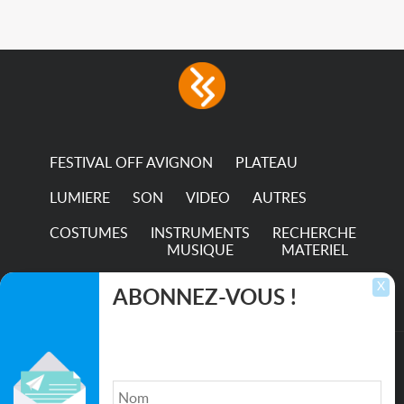
in any LED fixture
Incandescent-quality light
with low power
consumption The
permanence of a 50,000-
hour...
FESTIVAL OFF AVIGNON
PLATEAU
LUMIERE
SON
VIDEO
AUTRES
COSTUMES
INSTRUMENTS
RECHERCHE
MUSIQUE
MATERIEL
TRANSPORTS
X
ABONNEZ-VOUS !
Inscrivez-vous pour recevoir les dernières
annonces, mises à jour et offres spéciales
directement dans votre boîte de réception.
©2026. All rights reserved recupscene.com