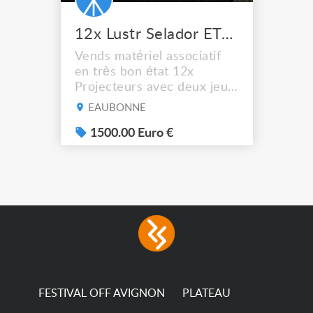
12x Lustr Selador ETC Led 7x colors filtres
Vends matériel associatif
en très bon état 12x
Projecteurs avec deux jeux
de filtre filtre Lustr Selador
EAUBONNE
(7x color) Colour Mixing
system – seven colour
1500.00 Euro €
LEDs providing the
broadest colour spectrum
in any LED fixture
Incandescent-quality light
with low power
consumption The
permanence of a 50,000-
hour...
FESTIVAL OFF AVIGNON
PLATEAU