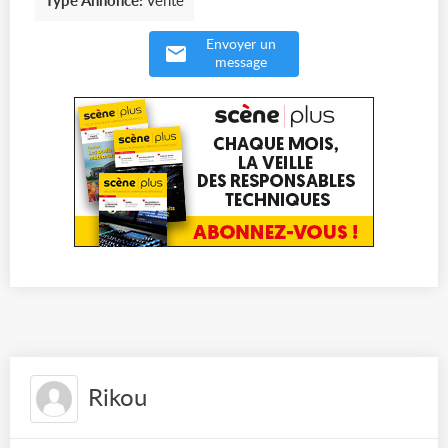
Type Annonce:
Vente
Envoyer un
message
Rikou