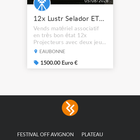
05/08/2026
12x Lustr Selador ETC Led 7x colors filtres
Vends matériel associatif
en très bon état 12x
Projecteurs avec deux jeux
de filtre filtre Lustr Selador
EAUBONNE
(7x color) Colour Mixing
system – seven colour
1500.00 Euro €
LEDs providing the
broadest colour spectrum
in any LED fixture
Incandescent-quality light
with low power
consumption The
permanence of a 50,000-
hour...
FESTIVAL OFF AVIGNON
PLATEAU