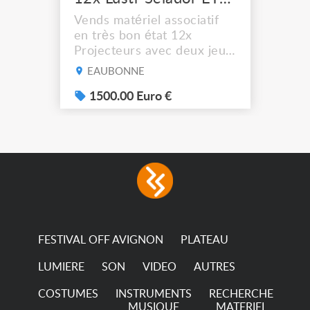
Vends matériel associatif
en très bon état 12x
Projecteurs avec deux jeux
de filtre filtre Lustr Selador
EAUBONNE
(7x color) Colour Mixing
system – seven colour
1500.00 Euro €
LEDs providing the
broadest colour spectrum
in any LED fixture
Incandescent-quality light
with low power
consumption The
permanence of a 50,000-
hour...
FESTIVAL OFF AVIGNON
PLATEAU
LUMIERE
SON
VIDEO
AUTRES
COSTUMES
INSTRUMENTS
RECHERCHE
MUSIQUE
MATERIEL