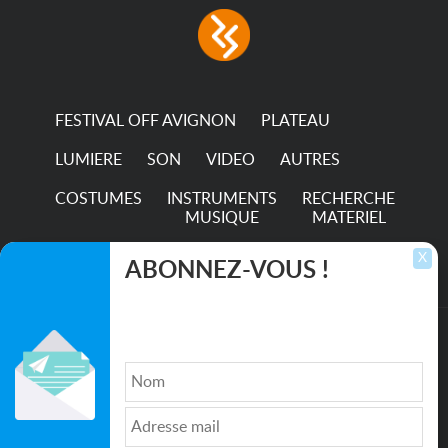
FESTIVAL OFF AVIGNON
PLATEAU
LUMIERE
SON
VIDEO
AUTRES
COSTUMES
INSTRUMENTS
RECHERCHE
MUSIQUE
MATERIEL
TRANSPORTS
X
ABONNEZ-VOUS !
Inscrivez-vous pour recevoir les dernières
annonces, mises à jour et offres spéciales
directement dans votre boîte de réception.
©2026. All rights reserved recupscene.com
Qui sommes nous ?
|
Médias
|
Newsletter
|
CGU
|
Politique de confidentialité
|
Partenaires
|