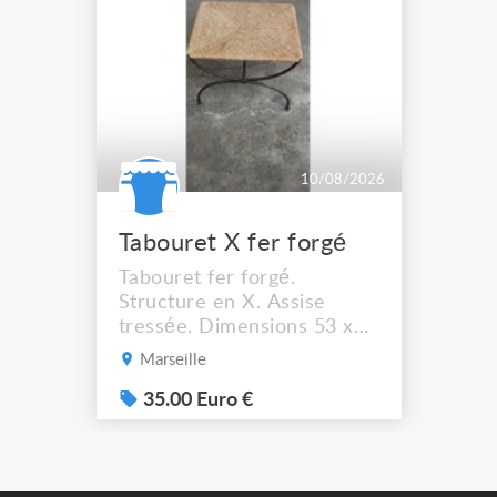
10/08/2026
Tabouret X fer forgé
Tabouret fer forgé.
Structure en X. Assise
tressée. Dimensions 53 x
44 cm. Hauteur assise :
Marseille
41,5 cm Solide et stable. A
récupérer à Marseille
35.00 Euro €
13012.