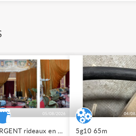
S
05/08/2026
04/08
URGENT rideaux en velours de soie
5g10 65m