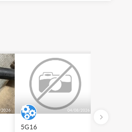
/2026
04/08/2026
5G16
2 BT 500