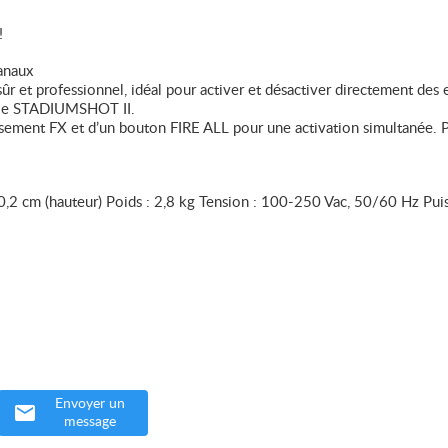
!
anaux
t professionnel, idéal pour activer et désactiver directement des e
t le STADIUMSHOT II.
tissement FX et d’un bouton FIRE ALL pour une activation simultanée. P
.
0,2 cm (hauteur) Poids : 2,8 kg Tension : 100-250 Vac, 50/60 Hz Puis
Envoyer un
message