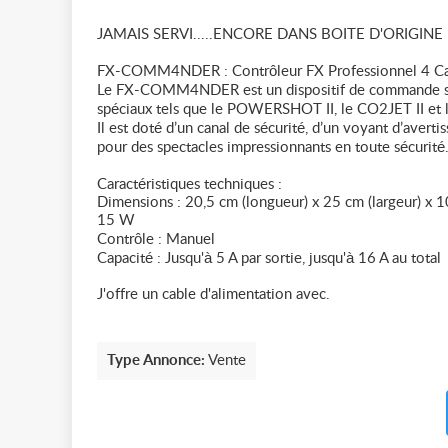
JAMAIS SERVI.....ENCORE DANS BOITE D'ORIGINE 
FX-COMM4NDER : Contrôleur FX Professionnel 4 C
Le FX-COMM4NDER est un dispositif de commande sûr e
spéciaux tels que le POWERSHOT II, le CO2JET II e
Il est doté d’un canal de sécurité, d’un voyant d’aver
pour des spectacles impressionnants en toute sécurité
Caractéristiques techniques :
Dimensions : 20,5 cm (longueur) x 25 cm (largeur) x 1
15 W
Contrôle : Manuel
Capacité : Jusqu'à 5 A par sortie, jusqu'à 16 A au total
J'offre un cable d'alimentation avec.
Type Annonce:
Vente