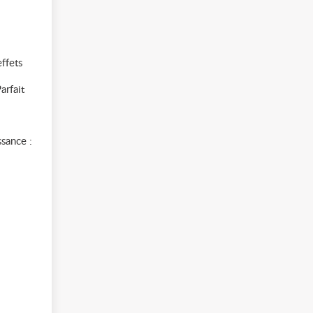
ffets
arfait
sance :