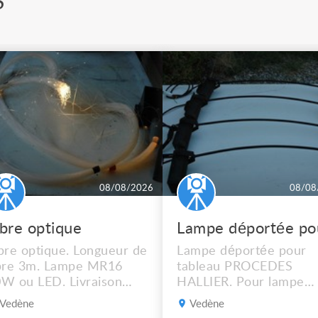
S
08/08/2026
08/08
ibre optique
bre optique. Longueur de
Lampe déportée pour
bre 3m. Lampe MR16
tableau PROCEDES
W ou LED. Livraison
HALLIER. Pour lampe
ssible.
MR16 halogène ou LED
Vedène
Vedène
graduable. Livraison