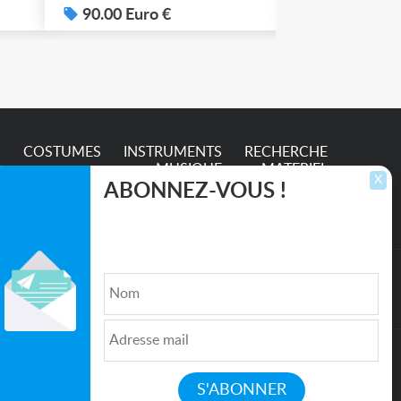
.
90.00 Euro €
100.00 Eur
S
COSTUMES
INSTRUMENTS
RECHERCHE
MUSIQUE
MATERIEL
X
ABONNEZ-VOUS !
Inscrivez-vous pour recevoir les dernières
annonces, mises à jour et offres spéciales
directement dans votre boîte de réception.
lture et de l'Entertainment
Qui sommes nous ?
|
Médias
|
Newsletter
|
CGU
|
Politique de confidentialité
|
Partenaires
|
Mentions légales
|
Contact