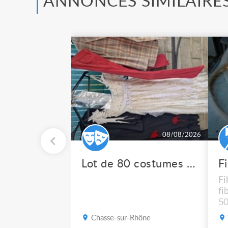
ANNONCES SIMILAIRE
08/08/2026
Lot de 80 costumes de scène pro
F
Fi
fi
50
po
Chasse-sur-Rhône