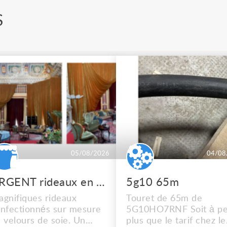
S
05/08/2026
04/08
URGENT rideaux en velours de soie
5g10 65m
gnifiques rideaux
Touret de 65m de
nfectionnés sur mesure
5G10HO7RNF Soit à pe
 velours de soie. Un
plus que le tarif chez le