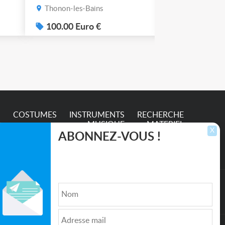
Thonon-les-Bains
Thonon-les-B
s
100.00 Euro €
50.00 Euro
e
S
COSTUMES
INSTRUMENTS
RECHERCHE
MUSIQUE
MATERIEL
X
ABONNEZ-VOUS !
Inscrivez-vous pour recevoir les dernières
annonces, mises à jour et offres spéciales
directement dans votre boîte de réception.
lture et de l'Entertainment