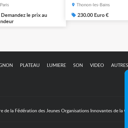
dre de scène rouge, un
récupérateur Mais
Paris
Thonon-les-Bains
eu + des rideaux isolés.
dépêchez vous !! Photo
 dossier en photos. À
Demandez le prix au
sup sur demande ça ne
230.00 Euro €
cupérer à Ivry-sur-Seine
ndeur
passe pas sur l’annonc
4) jusqu'à ce vendredi 7
ût (matin) inclus. Pric et
dalités à définir
semble.
IGNON
PLATEAU
LUMIERE
SON
VIDEO
AUTRE
de la Fédération des Jeunes Organisations Innovantes de la Cu