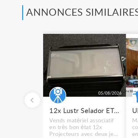
ANNONCES SIMILAIRE
05/08/2026
12x Lustr Selador ETC Led 7x colors filtres
Vends matériel associatif
Ma
en très bon état 12x
co
Projecteurs avec deux jeux
en