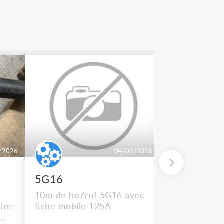
/2026
04/08/2026
5G16
2 BT 500
10m de ho7rnf 5G16 avec
En état de m
ine
fiche mobile 125A