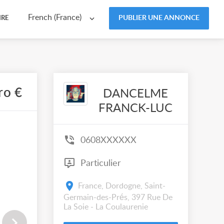
French (France)
PUBLIER UNE ANNONCE
IRE
ro €
DANCELME
FRANCK-LUC
0608XXXXXX
Particulier
France, Dordogne, Saint-
Germain-des-Prés, 397 Rue De
La Soie - La Coulaurenie