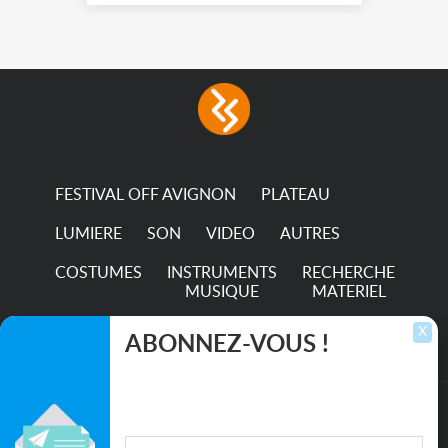
FESTIVAL OFF AVIGNON
PLATEAU
LUMIERE
SON
VIDEO
AUTRES
COSTUMES
INSTRUMENTS
RECHERCHE
MUSIQUE
MATERIEL
TRANSPORTS
X
ABONNEZ-VOUS !
Inscrivez-vous pour recevoir les dernières
annonces, mises à jour et offres spéciales
directement dans votre boîte de réception.
©2026. All rights reserved recupscene.com