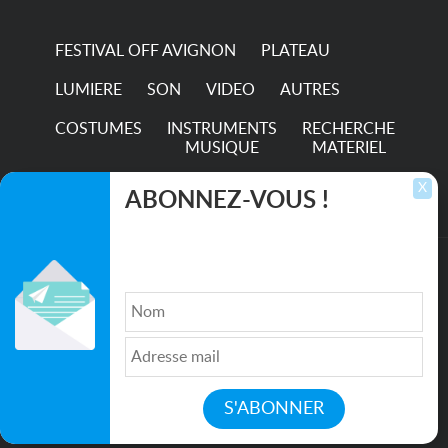
FESTIVAL OFF AVIGNON
PLATEAU
LUMIERE
SON
VIDEO
AUTRES
COSTUMES
INSTRUMENTS
RECHERCHE
MUSIQUE
MATERIEL
TRANSPORTS
X
ABONNEZ-VOUS !
Inscrivez-vous pour recevoir les dernières
annonces, mises à jour et offres spéciales
directement dans votre boîte de réception.
©2026. All rights reserved recupscene.com
Qui sommes nous ?
|
Médias
|
Newsletter
|
CGU
|
Politique de confidentialité
|
Partenaires
|
Mentions légales
|
Contact