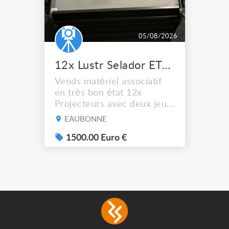
05/08/2026
12x Lustr Selador ETC Led 7x colors filtres
Vends matériel associatif
en très bon état 12x
Projecteurs avec deux jeux
de filtre filtre Lustr Selador
EAUBONNE
(7x color) Colour Mixing
system – seven colour
1500.00 Euro €
LEDs providing the
broadest colour spectrum
in any LED fixture
Incandescent-quality light
with low power
consumption The
permanence of a 50,000-
hour...