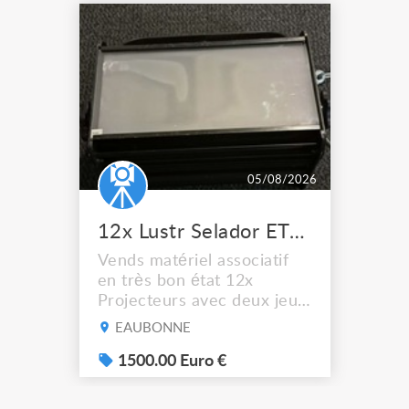
05/08/2026
12x Lustr Selador ETC Led 7x colors filtres
Vends matériel associatif
en très bon état 12x
Projecteurs avec deux jeux
de filtre filtre Lustr Selador
EAUBONNE
(7x color) Colour Mixing
system – seven colour
1500.00 Euro €
LEDs providing the
broadest colour spectrum