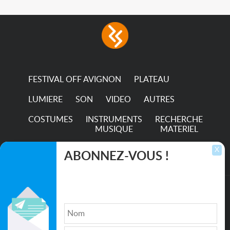
in any LED fixture
Incandescent-quality light
with low power
consumption The
permanence of a 50,000-
hour...
FESTIVAL OFF AVIGNON
PLATEAU
LUMIERE
SON
VIDEO
AUTRES
COSTUMES
INSTRUMENTS
RECHERCHE
MUSIQUE
MATERIEL
TRANSPORTS
X
ABONNEZ-VOUS !
Inscrivez-vous pour recevoir les dernières
annonces, mises à jour et offres spéciales
directement dans votre boîte de réception.
©2026. All rights reserved recupscene.com