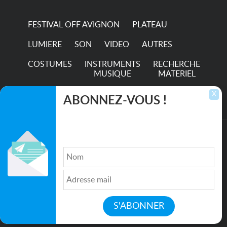
FESTIVAL OFF AVIGNON
PLATEAU
LUMIERE
SON
VIDEO
AUTRES
COSTUMES
INSTRUMENTS
RECHERCHE
MUSIQUE
MATERIEL
TRANSPORTS
X
ABONNEZ-VOUS !
Inscrivez-vous pour recevoir les dernières
annonces, mises à jour et offres spéciales
directement dans votre boîte de réception.
©2026. All rights reserved recupscene.com
Qui sommes nous ?
|
Médias
|
Newsletter
|
CGU
|
Politique de confidentialité
|
Partenaires
|
Mentions légales
|
Contact