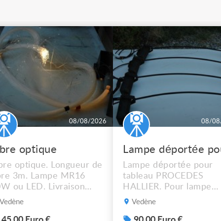
08/08/2026
08/08
ibre optique
bre optique. Longueur de
Lampe déportée pour
bre 3m. Lampe MR16
tableau PROCEDES
W ou LED. Livraison
HALLIER. Pour lampe
ssible.
MR16 halogène ou LED
Vedène
Vedène
graduable. Livraison
possible. 90€ le lot de 4
45.00 Euro €
90.00 Euro €