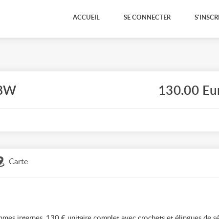
ACCUEIL
SE CONNECTER
S'INSCR
 8W
130.00 Eu
Carte
 internes, 130 € unitaire complet avec crochets et élingues de sé