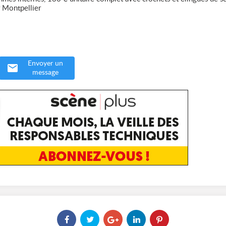
r Montpellier
Envoyer un
message