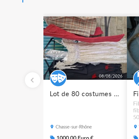
08/08/2026
Lot de 80 costumes de scène pro
F
Fi
fi
50
po
Chasse-sur-Rhône
1000.00 Euro €