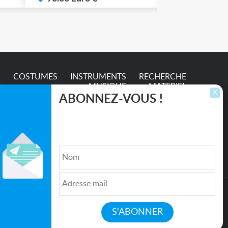
S
COSTUMES
INSTRUMENTS
RECHERCHE
MUSIQUE
MATERIEL
X
ABONNEZ-VOUS !
Inscrivez-vous pour recevoir les dernières
annonces, mises à jour et offres spéciales
directement dans votre boîte de réception.
lture et de l'Entertainment
Qui sommes nous ?
|
Médias
|
Newsletter
|
CGU
|
Politique de confidentialité
|
Partenaires
|
Mentions légales
|
Contact