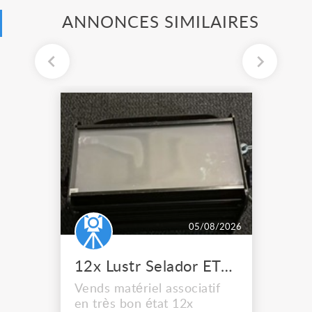
ANNONCES SIMILAIRES
05/08/2026
12x Lustr Selador ETC Led 7x colors filtres
Vends matériel associatif
en très bon état 12x