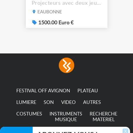
Projecteurs avec deux jeux
de filtre filtre Lustr Selador
EAUBONNE
(7x color) Colour Mixing
system – seven colour
1500.00 Euro €
LEDs providing the
broadest colour spectrum
in any LED fixture
Incandescent-quality light
with low power
consumption The
permanence of a 50,000-
hour...
FESTIVAL OFF AVIGNON
PLATEAU
LUMIERE
SON
VIDEO
AUTRES
COSTUMES
INSTRUMENTS
RECHERCHE
MUSIQUE
MATERIEL
TRANSPORTS
X