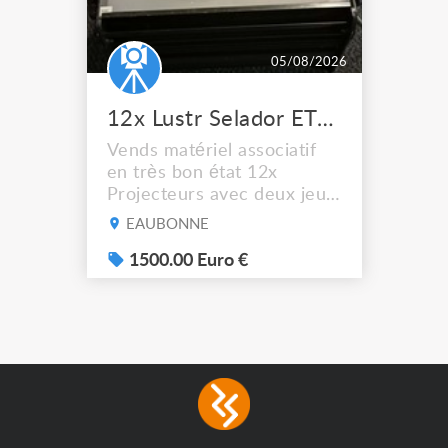
05/08/2026
12x Lustr Selador ETC Led 7x colors filtres
Vends matériel associatif
en très bon état 12x
Projecteurs avec deux jeux
de filtre filtre Lustr Selador
EAUBONNE
(7x color) Colour Mixing
system – seven colour
1500.00 Euro €
LEDs providing the
broadest colour spectrum
in any LED fixture
Incandescent-quality light
with low power
consumption The
permanence of a 50,000-
hour...